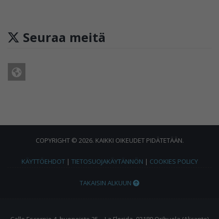
Seuraa meitä
COPYRIGHT © 2026. KAIKKI OIKEUDET PIDÄTETÄÄN.
KÄYTTÖEHDOT
|
TIETOSUOJAKÄYTÄNNÖN
|
COOKIES POLICY
TAKAISIN ALKUUN