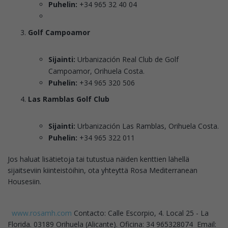
Puhelin:
+34 965 32 40 04
Golf Campoamor
Sijainti:
Urbanización Real Club de Golf
Campoamor, Orihuela Costa.
Puhelin:
+34 965 320 506
Las Ramblas Golf Club
Sijainti:
Urbanización Las Ramblas, Orihuela Costa.
Puhelin:
+34 965 322 011
Jos haluat lisätietoja tai tutustua näiden kenttien lähellä
sijaitseviin kiinteistöihin, ota yhteyttä Rosa Mediterranean
Housesiin.
www.rosamh.com
Contacto: Calle Escorpio, 4. Local 25 - La
Florida. 03189 Orihuela (Alicante). Oficina: 34 965328074
Email: