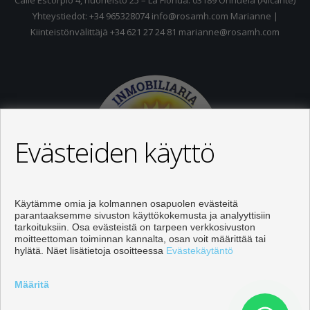
Calle Escorpio 4, huoneisto 25 – La Florida. 03189 Orihuela (Alicante)
Yhteystiedot: +34 965328074 info@rosamh.com Marianne |
Kiinteistönvälittäjä +34 621 27 24 81 marianne@rosamh.com
Evästeiden käyttö
Käytämme omia ja kolmannen osapuolen evästeitä
parantaaksemme sivuston käyttökokemusta ja analyyttisiin
tarkoituksiin. Osa evästeistä on tarpeen verkkosivuston
moitteettoman toiminnan kannalta, osan voit määrittää tai
hylätä. Näet lisätietoja osoitteessa
Evästekäytäntö
Kiinteistöjä myytävänä Orihuela
Määritä