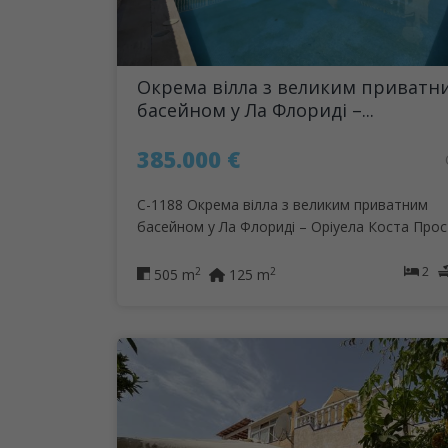
Окрема вілла з великим приватн
басейном у Ла Флориді –...
385.000 €
C-1188 Окрема вілла з великим приватним
басейном у Ла Флориді – Оріуела Коста Прості
2
2
2
505 m
125 m