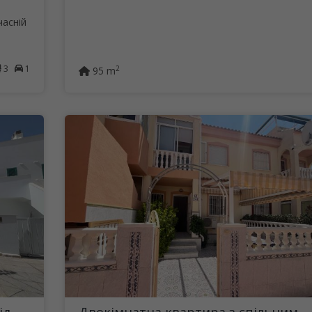
часній
3
1
2
95 m