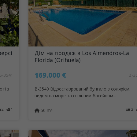
версі
Дім на продаж в Los Almendros-La
Florida (Orihuela)
169.000 €
B-3541
B-3
оті з
B-3540 Відреставрований бунгало з солярієм,
видом на море та спільним басейном...
2
1
2
2
50 m