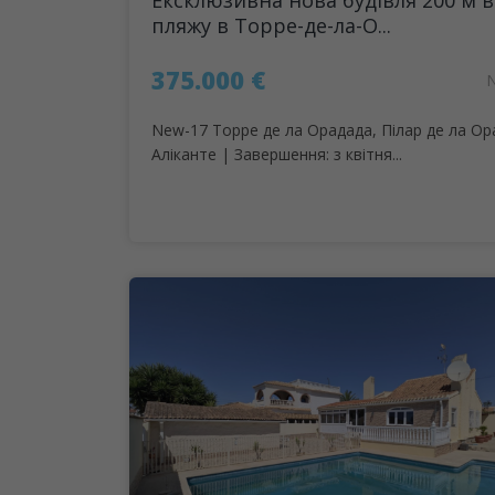
Ексклюзивна нова будівля 200 м в
пляжу в Торре-де-ла-О...
375.000 €
New-17 Торре де ла Орадада, Пілар де ла Ор
Аліканте | Завершення: з квітня...