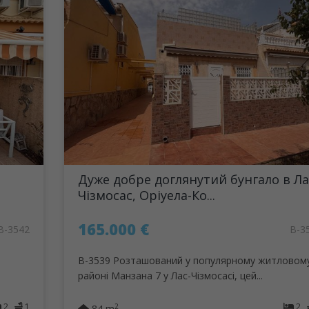
Дуже добре доглянутий бунгало в Ла
Чізмосас, Оріуела-Ко...
165.000 €
B-3542
B-3
B-3539 Розташований у популярному житловом
районі Манзана 7 у Лас-Чізмосасі, цей...
2
1
2
2
84 m