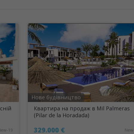
Нове будівництво
сній
Квартира на продаж в Mil Palmeras
(Pilar de la Horadada)
329.000 €
New-19
New