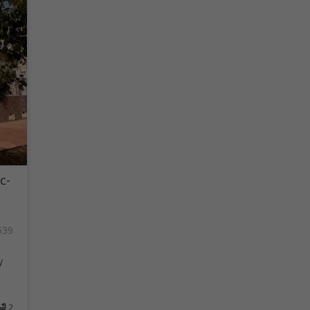
с-
539
у
2