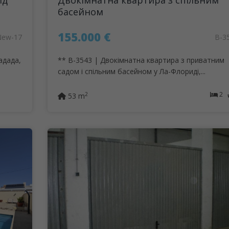
ід
Двокімнатна квартира з спільним
басейном
155.000 €
New-17
B-3
адада,
** B-3543 | Двокімнатна квартира з приватним
садом і спільним басейном у Ла-Флориді,...
2
2
53 m