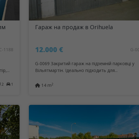
им
Гараж на продаж в Orihuela
12.000 €
C-1188
G-0
G-0069 Закритий гараж на підземній парковці у
р,...
Вільятмартін. Ідеально підходить для...
2
1
2
14 m