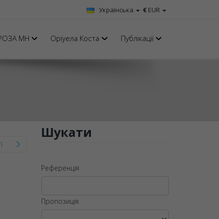
Українська
€
EUR
РОЗА MH
Оріуела Коста
Публікації
Шукати
1
Референція
Пропозиція