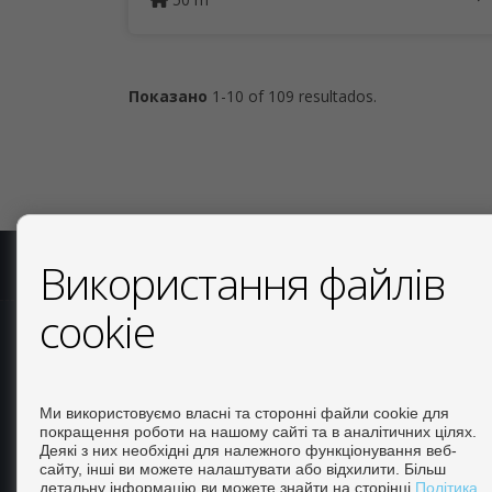
Показано
1-10 of 109 resultados.
Використання файлів
COPYRIGHT © 2026. ВСІ ПРАВА ЗАХИЩЕНІ.
ПРАВОВА ІНФ
cookie
Calle Escorpio, 4 Local 25 - La Florida. 03189 Orihuela
(Alicante) Contact: +34 965328074 info@rosamh.com Luis
+34 965 328 074 luis@rosamh.com
Ми використовуємо власні та сторонні файли cookie для
покращення роботи на нашому сайті та в аналітичних цілях.
Деякі з них необхідні для належного функціонування веб-
сайту, інші ви можете налаштувати або відхилити. Більш
детальну інформацію ви можете знайти на сторінці
Політика