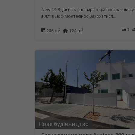
New-19 Здійсніть свої мрії в цій прекрасній су
віллі в Лос-Монтесінос Закохатися...
3
2
2
206 m
124 m
Нове будівництво