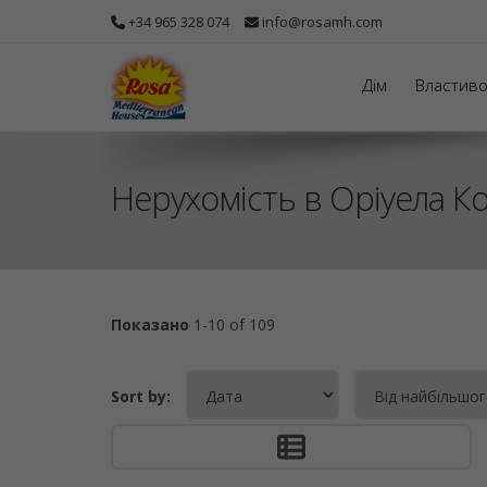
+34 965 328 074
info@rosamh.com
Дім
Властиво
Нерухомість в Оріуела Ко
Показано
1-10 of 109
Sort by: