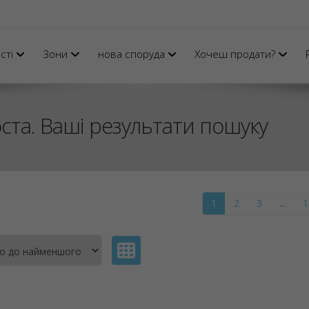
сті
Зони
нова споруда
Хочеш продати?
ста. Ваші результати пошуку
1
2
3
...
1