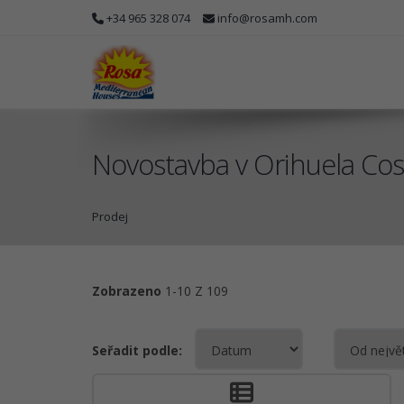
+34 965 328 074
info@rosamh.com
Novostavba v Orihuela Cost
Prodej
Zobrazeno
1-10 Z 109
Seřadit podle: