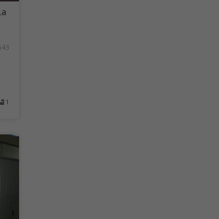
La
543
1