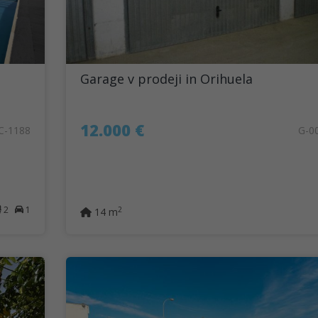
Garage v prodeji in Orihuela
12.000 €
C-1188
G-0
2
1
2
14 m