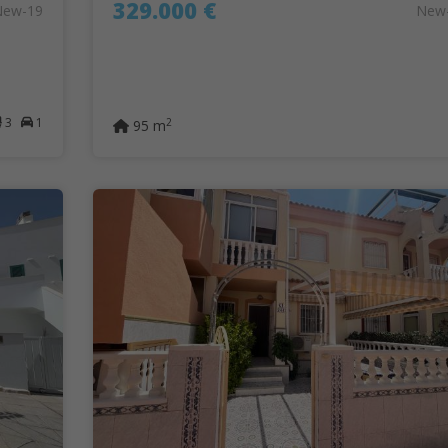
329.000 €
New-19
New
3
1
2
95 m