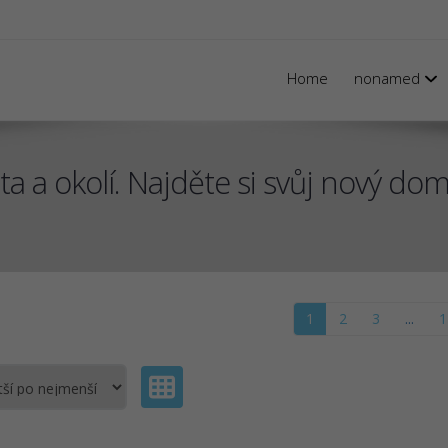
Home
nonamed
a a okolí. Najděte si svůj nový dom
1
2
3
...
1