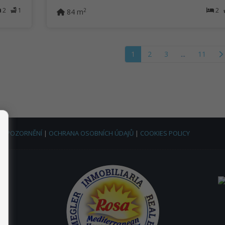
2
1
2
2
84 m
1
2
3
...
11
Í UPOZORNĚNÍ
|
OCHRANA OSOBNÍCH ÚDAJŮ
|
COOKIES POLICY