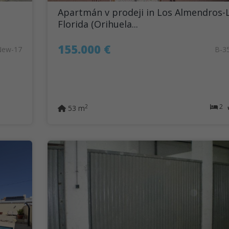
Apartmán v prodeji in Los Almendros-
Florida (Orihuela...
155.000 €
New-17
B-3
2
2
53 m