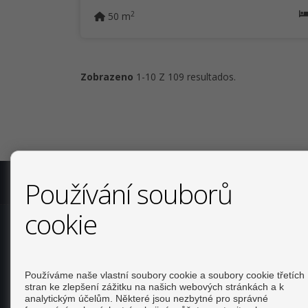
2
50 m
Zobrazeno
1-10 Z 109 resultados.
Používání souborů
COPYRIGHT © 2026. VŠECHNA PRÁVA VYHRAZENA.
PRÁVN
cookie
Používáme naše vlastní soubory cookie a soubory cookie třetích
stran ke zlepšení zážitku na našich webových stránkách a k
analytickým účelům. Některé jsou nezbytné pro správné