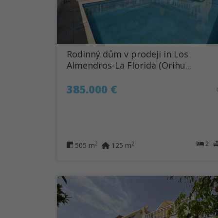
Rodinný dům v prodeji in Los
Almendros-La Florida (Orihu...
385.000 €
2
2
2
505 m
125 m