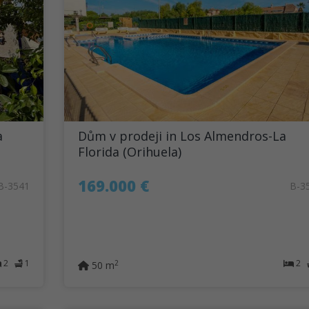
a
Dům v prodeji in Los Almendros-La
Florida (Orihuela)
169.000 €
B-3541
B-3
2
1
2
2
50 m