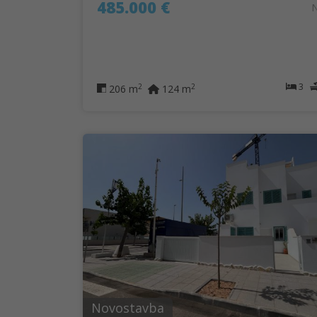
485.000 €
3
2
2
206 m
124 m
Novostavba