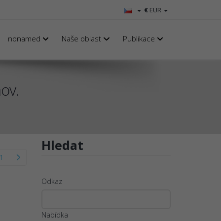
€
EUR
nonamed
Naše oblast
Publikace
ov.
Hledat
1
Odkaz
Nabídka