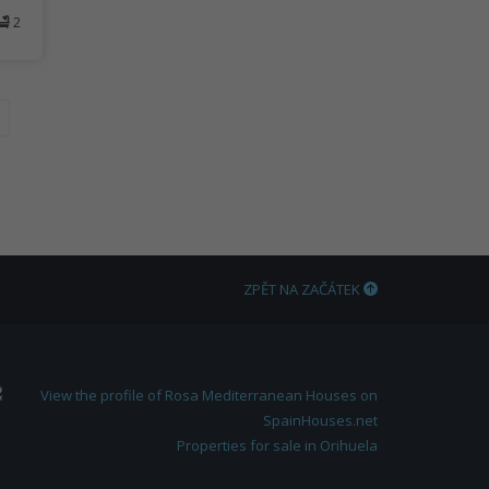
2
ZPĚT NA ZAČÁTEK
Properties for sale in Orihuela