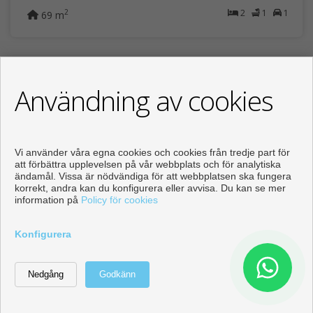
2
1
1
2
69 m
Användning av cookies
Vi använder våra egna cookies och cookies från tredje part för
att förbättra upplevelsen på vår webbplats och för analytiska
ändamål. Vissa är nödvändiga för att webbplatsen ska fungera
korrekt, andra kan du konfigurera eller avvisa. Du kan se mer
information på
Policy för cookies
Konfigurera
Nybyggnation
Exklusiv nybyggnation 200 meter från
stranden i Torre de...
Torre de la Horadada (Pilar de la Horadada)