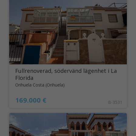
Fullrenoverad, södervänd lägenhet i La
Florida
Orihuela Costa (Orihuela)
169.000 €
B-3531