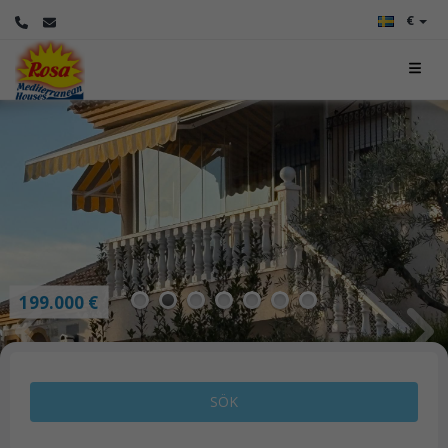
€
199.000 €
1
2
3
4
5
6
7
SÖK