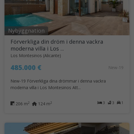
Nybyggnation
Förverkliga din dröm i denna vackra
moderna villa i Los ...
Los Montesinos (Alicante)
485.000 €
New-19
New-19 Förverkliga dina drömmar i denna vackra
moderna villa i Los Montesinos Att...
3
3
1
2
2
206 m
124 m