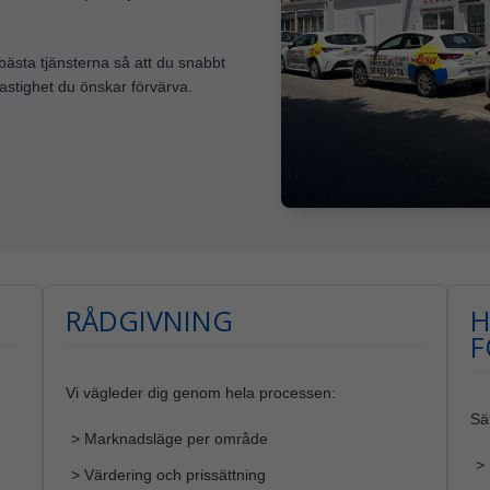
 bästa tjänsterna så att du snabbt
fastighet du önskar förvärva.
RÅDGIVNING
H
F
Vi vägleder dig genom hela processen:
Säk
> Marknadsläge per område
>
> Värdering och prissättning