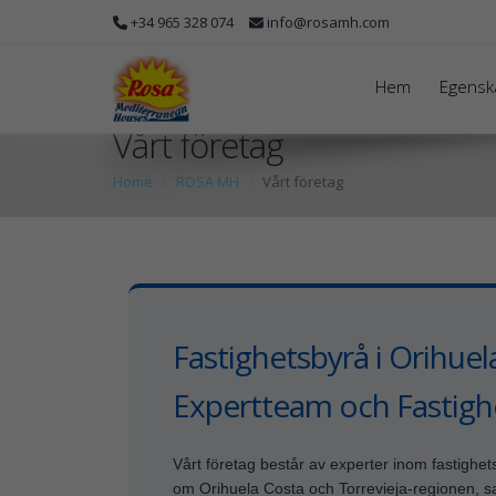
+34 965 328 074
info@rosamh.com
Hem
Egensk
Vårt företag
Home
ROSA MH
Vårt företag
Fastighetsbyrå i Orihuel
Expertteam och Fastigh
Vårt företag består av experter inom fastigh
om Orihuela Costa och Torrevieja-regionen, sa