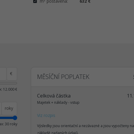
m
postavena:
632 €
€
MĚSÍČNÍ POPLATEK
: 12.000 €
Celková částka
11.
Majetek + náklady - vstup
roky
Viz rozpis
x: 30 roky
Výsledky jsou orientační a nezávazné a jsou vypočteny na
základě zadaných údajů.