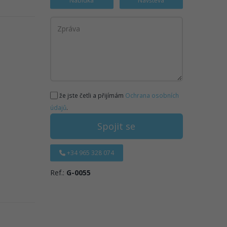
Nabídka
Návštěva
že jste četli a přijímám
Ochrana osobních
údajů
.
Spojit se
+34 965 328 074
Ref.:
G-0055