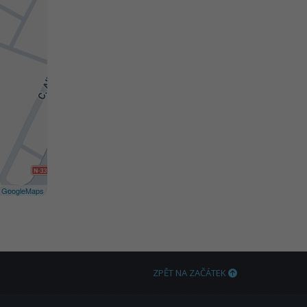
©
GoogleMaps
ZPĚT NA ZAČÁTEK