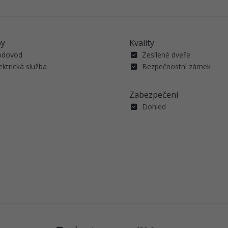
by
Kvality
odovod
Zesílené dveře
ektrická služba
Bezpečnostní zámek
Zabezpečení
Dohled
2