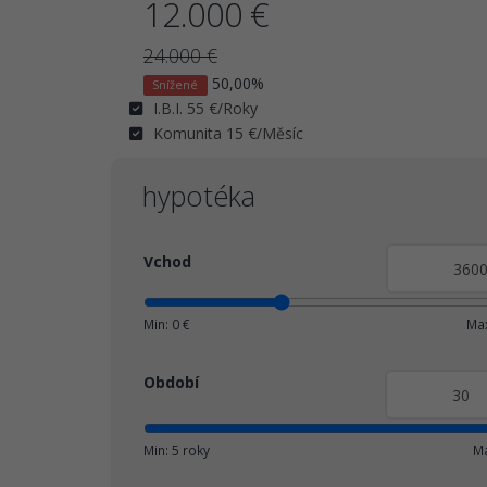
12.000 €
24.000 €
50,00%
Snížené
I.B.I. 55 €/Roky
Komunita 15 €/Měsíc
hypotéka
Vchod
Min: 0 €
Max
Období
Min: 5 roky
Ma