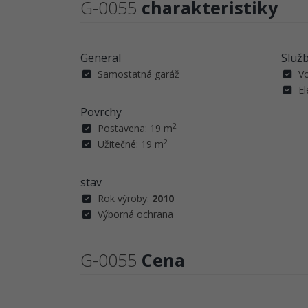
G-0055
charakteristiky
General
Služ
Samostatná garáž
V
El
Povrchy
2
Postavena: 19 m
2
Užitečné: 19 m
stav
Rok výroby:
2010
Výborná ochrana
G-0055
Cena