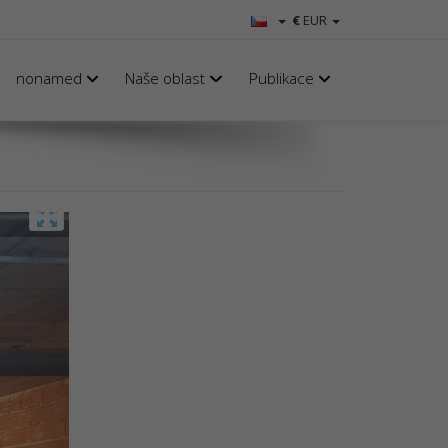
€
EUR
nonamed
Naše oblast
Publikace