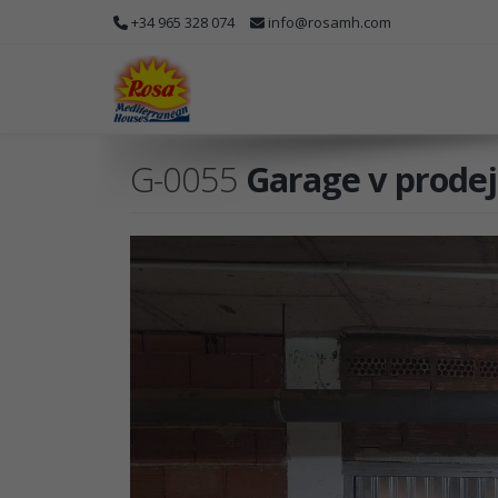
+34 965 328 074
info@rosamh.com
G-0055
Garage v prodeji