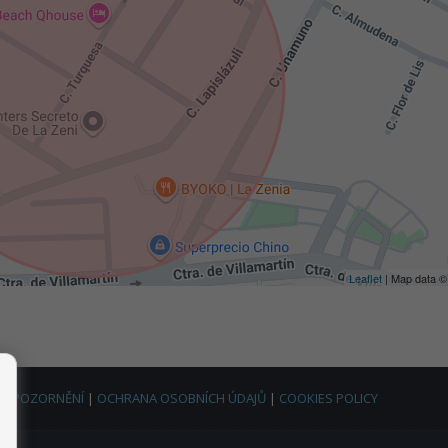
Leaflet
| Map data 
Í UPOZORNĚNÍ
|
OCHRANA OSOBNÍCH ÚDAJŮ
|
COOKIES POLICY