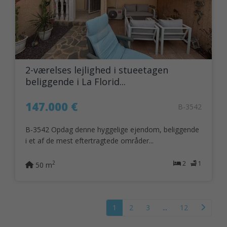
2-værelses lejlighed i stueetagen
beliggende i La Florid...
147.000 €
B-3542
B-3542 Opdag denne hyggelige ejendom, beliggende
i et af de mest eftertragtede områder...
2
1
2
50 m
1
2
3
...
12