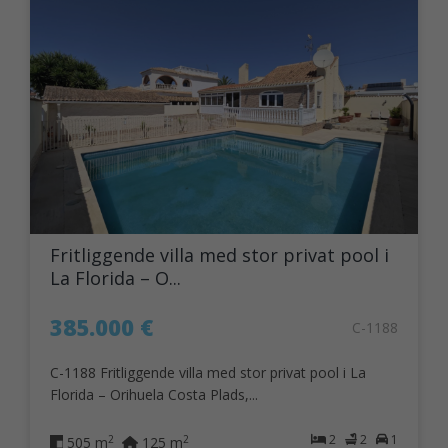
Fritliggende villa med stor privat pool i
La Florida – O...
385.000 €
C-1188
C-1188 Fritliggende villa med stor privat pool i La
Florida – Orihuela Costa Plads,...
2
2
1
2
2
505 m
125 m