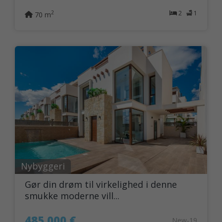
2
1
2
70 m
Nybyggeri
Gør din drøm til virkelighed i denne
smukke moderne vill...
485.000 €
New-19