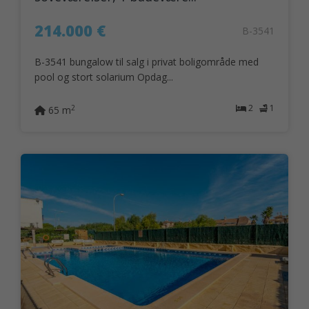
214.000 €
B-3541
B-3541 bungalow til salg i privat boligområde med
pool og stort solarium Opdag...
2
1
2
65 m