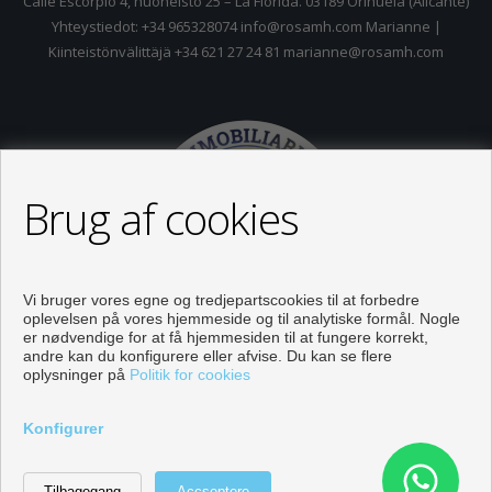
Calle Escorpio 4, huoneisto 25 – La Florida. 03189 Orihuela (Alicante)
Yhteystiedot: +34 965328074 info@rosamh.com Marianne |
Kiinteistönvälittäjä +34 621 27 24 81 marianne@rosamh.com
Brug af cookies
Vi bruger vores egne og tredjepartscookies til at forbedre
oplevelsen på vores hjemmeside og til analytiske formål. Nogle
er nødvendige for at få hjemmesiden til at fungere korrekt,
andre kan du konfigurere eller afvise. Du kan se flere
oplysninger på
Politik for cookies
Objekter til salg i Orihuela
Konfigurer