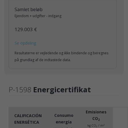
Samlet beløb
Ejendom + udgifter - indgang
129.003 €
Se opdeling
Resultaterne er vejledende og ikke bindende og beregnes
på grundlag af de indtastede data.
P-1598
Energicertifikat
Emisiones
Consumo
CALIFICACIÓN
CO
2
energía
ENERGÉTICA
2
kg CO
/ m
2