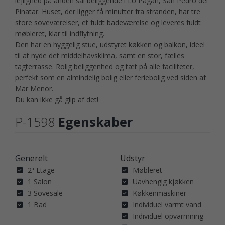
lejlighed på anden sal beliggende i Lo Pagán, San Pedro del
Pinatar. Huset, der ligger få minutter fra stranden, har tre
store soveværelser, et fuldt badeværelse og leveres fuldt
møbleret, klar til indflytning.
Den har en hyggelig stue, udstyret køkken og balkon, ideel
til at nyde det middelhavsklima, samt en stor, fælles
tagterrasse. Rolig beliggenhed og tæt på alle faciliteter,
perfekt som en almindelig bolig eller feriebolig ved siden af
Mar Menor.
Du kan ikke gå glip af det!
P-1598
Egenskaber
Generelt
Udstyr
2ª Etage
Møbleret
1 Salon
Uavhengig kjøkken
3 Sovesale
Køkkenmaskiner
1 Bad
Individuel varmt vand
Individuel opvarmning