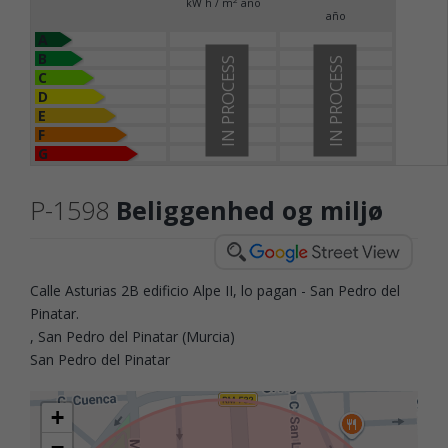
2
kW h / m
año
año
A
B
IN PROCESS
IN PROCESS
C
D
E
F
G
P-1598
Beliggenhed og miljø
Calle Asturias 2B edificio Alpe II, lo pagan - San Pedro del
Pinatar.
, San Pedro del Pinatar (Murcia)
San Pedro del Pinatar
+
−