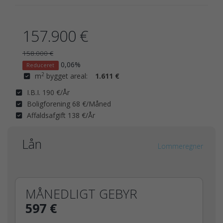
157.900 €
158.000 €
0,06%
Reduceret
2
m
bygget areal:
1.611 €
I.B.I. 190 €/År
Boligforening 68 €/Måned
Affaldsafgift 138 €/År
Lån
Lommeregner
MÅNEDLIGT GEBYR
597 €