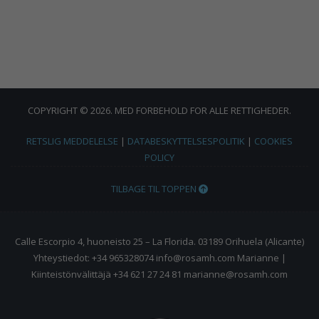
COPYRIGHT © 2026. MED FORBEHOLD FOR ALLE RETTIGHEDER.
RETSLIG MEDDELELSE
|
DATABESKYTTELSESPOLITIK
|
COOKIES
POLICY
TILBAGE TIL TOPPEN
Calle Escorpio 4, huoneisto 25 – La Florida. 03189 Orihuela (Alicante)
Yhteystiedot: +34 965328074 info@rosamh.com Marianne |
Kiinteistönvälittäjä +34 621 27 24 81 marianne@rosamh.com