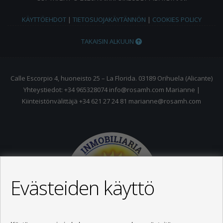
KÄYTTÖEHDOT
|
TIETOSUOJAKÄYTÄNNÖN
|
COOKIES POLICY
TAKAISIN ALKUUN
Calle Escorpio 4, huoneisto 25 – La Florida. 03189 Orihuela (Alicante)
Yhteystiedot: +34 965328074 info@rosamh.com Marianne |
Kiinteistönvälittäjä +34 621 27 24 81 marianne@rosamh.com
Evästeiden käyttö