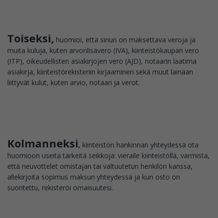
Toiseksi,
huomioi, että sinun on maksettava veroja ja
muita kuluja, kuten arvonlisävero (IVA), kiinteistökaupan vero
(ITP), oikeudellisten asiakirjojen vero (AJD), notaarin laatima
asiakirja, kiinteistörekisteriin kirjaaminen sekä muut lainaan
liittyvät kulut, kuten arvio, notaari ja verot.
Kolmanneksi
,
kiinteistön hankinnan yhteydessä ota
huomioon useita tärkeitä seikkoja: vieraile kiinteistöllä, varmista,
että neuvottelet omistajan tai valtuutetun henkilön kanssa,
allekirjoita sopimus maksun yhteydessä ja kun osto on
suoritettu, rekisteröi omaisuutesi.