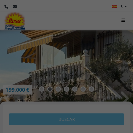
€
199.000 €
1
2
3
4
5
6
7
BUSCAR