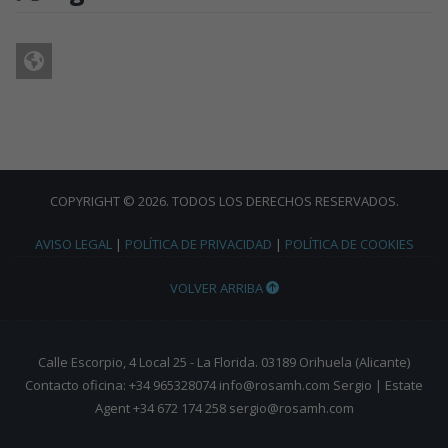
COPYRIGHT © 2026. TODOS LOS DERECHOS RESERVADOS.
AVISO LEGAL
|
POLÍTICA DE PRIVACIDAD
|
POLÍTICA DE COOKIES
VOLVER ARRIBA
Calle Escorpio, 4 Local 25 - La Florida. 03189 Orihuela (Alicante)
Contacto oficina: +34 965328074 info@rosamh.com Sergio | Estate
Agent +34 672 174 258 sergio@rosamh.com