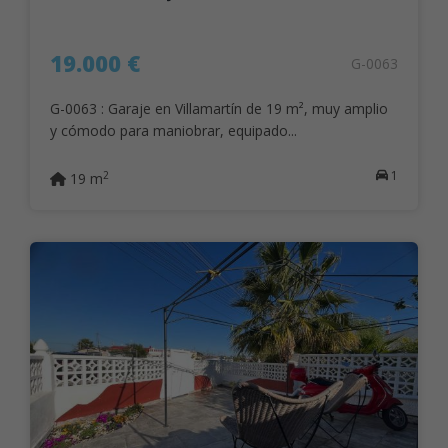
19.000 €
G-0063
G-0063 : Garaje en Villamartín de 19 m², muy amplio
y cómodo para maniobrar, equipado...
1
2
19 m