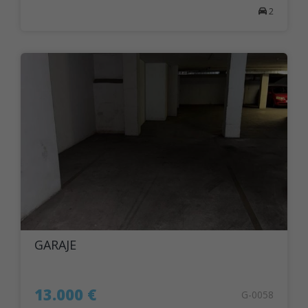
2
GARAJE
13.000 €
G-0058