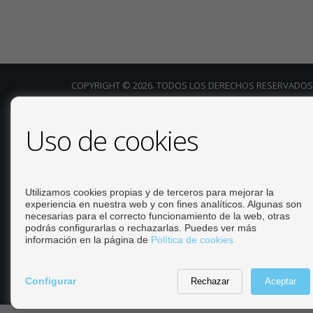
COPYRIGHT © 2026. TODOS LOS DERECHOS RESERVADOS
Uso de cookies
Calle Escorpio, 4 Local 25 - La Florida. 03189 Orihuela
(Alicante) Contacto oficina: +34 965328074
info@rosamh.com Sergio | Estate Agent +34 672 174 258
sergio@rosamh.com
Utilizamos cookies propias y de terceros para mejorar la
experiencia en nuestra web y con fines analíticos. Algunas son
necesarias para el correcto funcionamiento de la web, otras
podrás configurarlas o rechazarlas. Puedes ver más
información en la página de
Política de cookies
Configurar