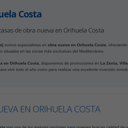
uela Costa
casas de obra nueva en Orihuela Costa
m)
somos especialistas en
obra nueva en Orihuela Costa
, ofreciend
n situadas en las zonas más exclusivas del Mediterráneo.
a en Orihuela Costa
, disponemos de promociones en
La Zenia, Vil
para vivir todo el año como para realizar una excelente inversión inmobil
UEVA EN ORIHUELA COSTA
sta
son una de las mejores opciones para quienes buscan calidad de v