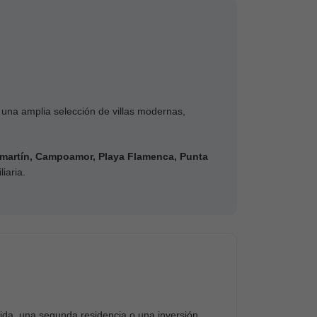
o una amplia selección de villas modernas,
lamartín, Campoamor, Playa Flamenca, Punta
iaria.
ida, una segunda residencia o una inversión