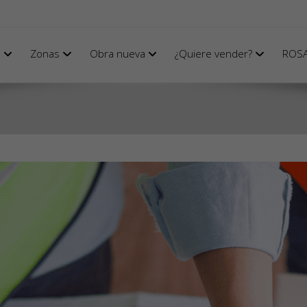
s
Zonas
Obra nueva
¿Quiere vender?
ROS