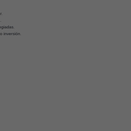
r.
.
legiadas.
o inversión.