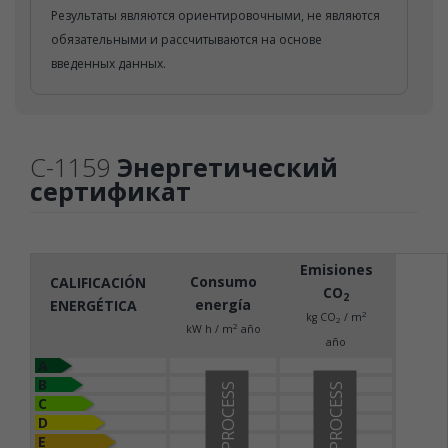
Результаты являются ориентировочными, не являются
обязательными и рассчитываются на основе
введенных данных.
C-1159
Энергетический
сертификат
Emisiones
Consumo
CALIFICACIÓN
CO
2
energía
ENERGÉTICA
2
kg CO
/ m
2
2
kW h / m
año
año
A
B
IN PROCESS
IN PROCESS
C
D
E