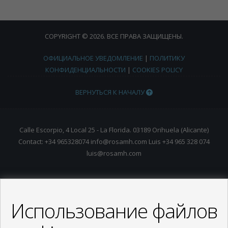
COPYRIGHT © 2026. ВСЕ ПРАВА ЗАЩИЩЕНЫ.
ОФИЦИАЛЬНОЕ УВЕДОМЛЕНИЕ
|
ПОЛИТИКУ
КОНФИДЕНЦИАЛЬНОСТИ
|
COOKIES POLICY
ВЕРНУТЬСЯ К НАЧАЛУ
Calle Escorpio, 4 Local 25 - La Florida. 03189 Orihuela (Alicante)
Contact: +34 965328074 info@rosamh.com Luis +34 965 328 074
luis@rosamh.com
Использование файлов