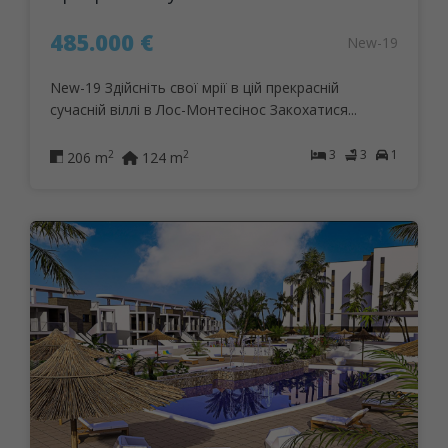
485.000 €
New-19
New-19 Здійсніть свої мрії в цій прекрасній
сучасній віллі в Лос-Монтесінос Закохатися...
3
3
1
2
2
206 m
124 m