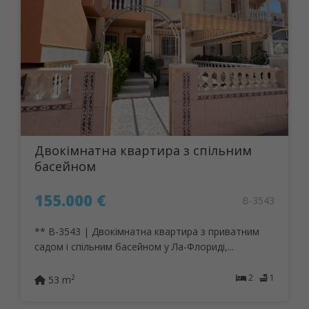
Двокімнатна квартира з спільним
басейном
155.000 €
B-3543
** B-3543 | Двокімнатна квартира з приватним
садом і спільним басейном у Ла-Флориді,...
2
1
2
53 m