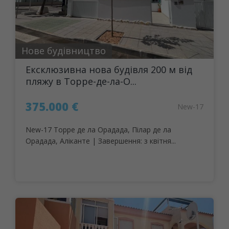
Нове будівництво
Ексклюзивна нова будівля 200 м від
пляжу в Торре-де-ла-О...
375.000 €
New-17
New-17 Торре де ла Орадада, Пілар де ла
Орадада, Аліканте | Завершення: з квітня...