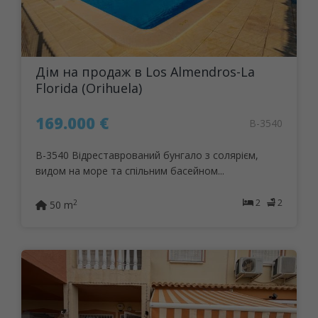
Дім на продаж в Los Almendros-La
Florida (Orihuela)
169.000 €
B-3540
B-3540 Відреставрований бунгало з солярієм,
видом на море та спільним басейном...
2
2
2
50 m