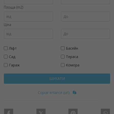
Площа (m2)
Ціна
Ліфт
Басейн
Сад
Тераса
Гараж
Комора
ШУКАТИ
Copiar enlance (url)