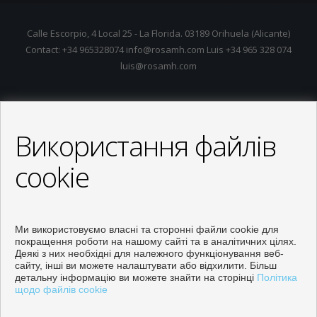
Calle Escorpio, 4 Local 25 - La Florida. 03189 Orihuela (Alicante)
Contact: +34 965328074 info@rosamh.com Luis +34 965 328 074
luis@rosamh.com
Використання файлів
cookie
Ми використовуємо власні та сторонні файли cookie для
покращення роботи на нашому сайті та в аналітичних цілях.
Деякі з них необхідні для належного функціонування веб-
сайту, інші ви можете налаштувати або відхилити. Більш
детальну інформацію ви можете знайти на сторінці
Політика
щодо файлів cookie
Properties for sale in Orihuela