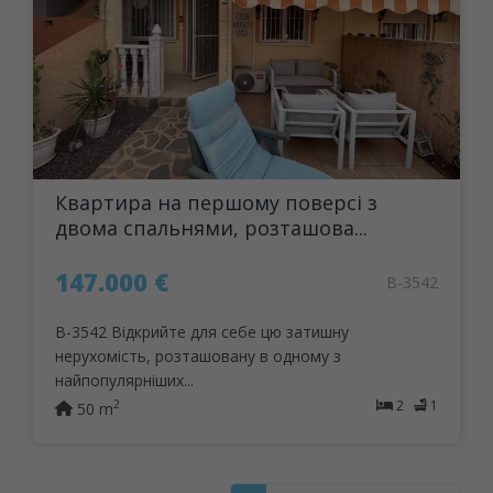
Квартира на першому поверсі з
двома спальнями, розташова...
147.000 €
B-3542
B-3542 Відкрийте для себе цю затишну
нерухомість, розташовану в одному з
найпопулярніших...
2
1
2
50 m