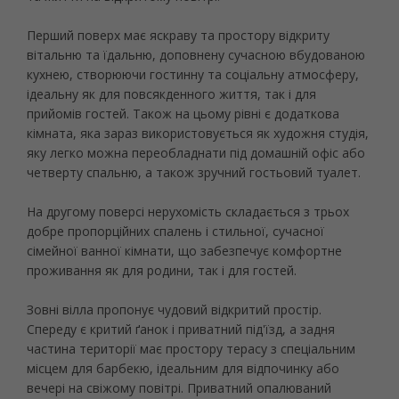
Перший поверх має яскраву та простору відкриту
вітальню та їдальню, доповнену сучасною вбудованою
кухнею, створюючи гостинну та соціальну атмосферу,
ідеальну як для повсякденного життя, так і для
прийомів гостей. Також на цьому рівні є додаткова
кімната, яка зараз використовується як художня студія,
яку легко можна переобладнати під домашній офіс або
четверту спальню, а також зручний гостьовий туалет.
На другому поверсі нерухомість складається з трьох
добре пропорційних спалень і стильної, сучасної
сімейної ванної кімнати, що забезпечує комфортне
проживання як для родини, так і для гостей.
Зовні вілла пропонує чудовий відкритий простір.
Спереду є критий ґанок і приватний під'їзд, а задня
частина території має простору терасу з спеціальним
місцем для барбекю, ідеальним для відпочинку або
вечері на свіжому повітрі. Приватний опалюваний