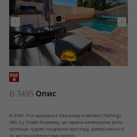
B-3495
Опис
B-3495. Розташована в бажаному комплексі Flamingo
Hills II у Плайя-Фламенці, ця чарівна напівокрема вілла
пропонує чудове поєднання простору, універсальності
та життя на відкритому повітрі.