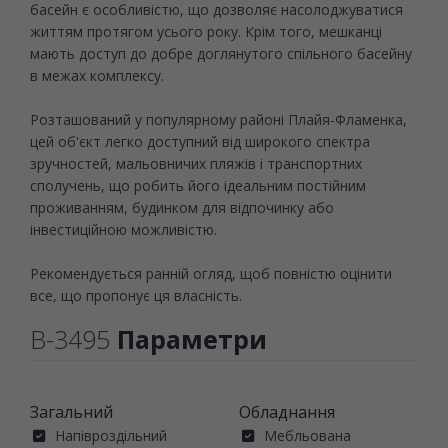
басейн є особливістю, що дозволяє насолоджуватися
життям протягом усього року. Крім того, мешканці
мають доступ до добре доглянутого спільного басейну
в межах комплексу.
Розташований у популярному районі Плайя-Фламенка,
цей об'єкт легко доступний від широкого спектра
зручностей, мальовничих пляжів і транспортних
сполучень, що робить його ідеальним постійним
проживанням, будинком для відпочинку або
інвестиційною можливістю.
Рекомендується ранній огляд, щоб повністю оцінити
все, що пропонує ця власність.
B-3495
Параметри
Загальний
Обладнання
Напівроздільний
Мебльована