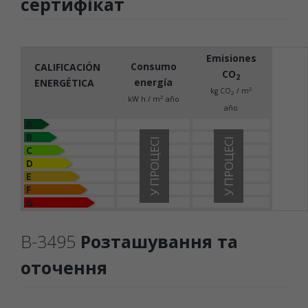
сертифікат
Emisiones
Consumo
CALIFICACIÓN
CO
2
energía
ENERGÉTICA
2
kg CO
/ m
2
2
kW h / m
año
año
A
B
У ПРОЦЕСІ
У ПРОЦЕСІ
C
D
E
F
G
B-3495
Розташування та
оточення