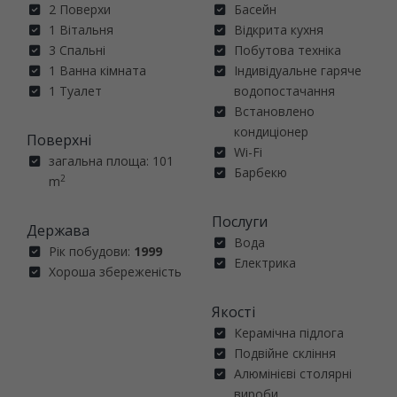
2 Поверхи
Басейн
1 Вітальня
Відкрита кухня
3 Спальні
Побутова техніка
1 Ванна кімната
Індивідуальне гаряче
1 Туалет
водопостачання
Встановлено
кондиціонер
Поверхні
Wi-Fi
загальна площа: 101
Барбекю
2
m
Послуги
Держава
Вода
Рік побудови:
1999
Електрика
Хороша збереженість
Якості
Керамічна підлога
Подвійне скління
Алюмінієві столярні
вироби