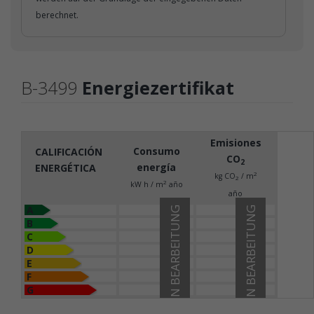
berechnet.
B-3499
Energiezertifikat
Emisiones
Consumo
CALIFICACIÓN
CO
2
energía
ENERGÉTICA
2
kg CO
/ m
2
2
kW h / m
año
año
A
IN BEARBEITUNG
IN BEARBEITUNG
B
C
D
E
F
G