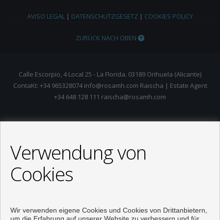
AVISO LEGAL
|
DATENSCHUTZGESETZ
|
COOKIES POLICY
ZURÜCK NACH OBEN
Calle Escorpio, 4 Local 25 - La Florida. 03189 Orihuela (Alicante)
ContaKt: +34 965328074 info@rosamh.com Raischa | Estate Agent
+34 648 128 111 raischa@rosamh.com
Verwendung von
Cookies
Wir verwenden eigene Cookies und Cookies von Drittanbietern,
um die Erfahrung auf unserer Website zu verbessern und für