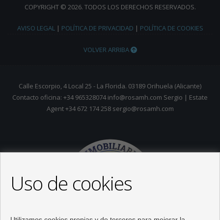
COPYRIGHT © 2026. TODOS LOS DERECHOS RESERVADOS.
AVISO LEGAL
|
POLÍTICA DE PRIVACIDAD
|
POLÍTICA DE COOKIES
VOLVER ARRIBA
Calle Escorpio, 4 Local 25 - La Florida. 03189 Orihuela (Alicante)
Contacto oficina: +34 965328074 info@rosamh.com Sergio | Estate
Agent +34 672 174 258 sergio@rosamh.com
Uso de cookies
Utilizamos cookies propias y de terceros para mejorar la