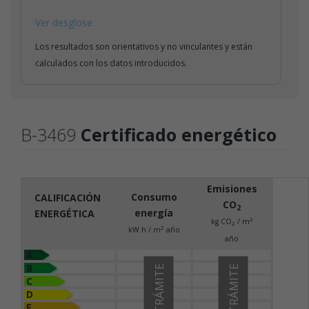
Ver desglose
Los resultados son orientativos y no vinculantes y están
calculados con los datos introducidos.
B-3469
Certificado energético
Emisiones
Consumo
CALIFICACIÓN
CO
2
energía
ENERGÉTICA
2
kg CO
/ m
2
2
kW h / m
año
año
A
B
EN TRÁMITE
EN TRÁMITE
C
D
E