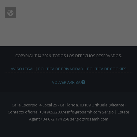
COPYRIGHT © 2026. TODOS LOS DERECHOS RESERVADOS.
AVISO LEGAL
|
POLÍTICA DE PRIVACIDAD
|
POLÍTICA DE COOKIES
VOLVER ARRIBA
Calle Escorpio, 4 Local 25 - La Florida. 03189 Orihuela (Alicante)
Contacto oficina: +34 965328074 info@rosamh.com Sergio | Estate
Agent +34 672 174 258 sergio@rosamh.com