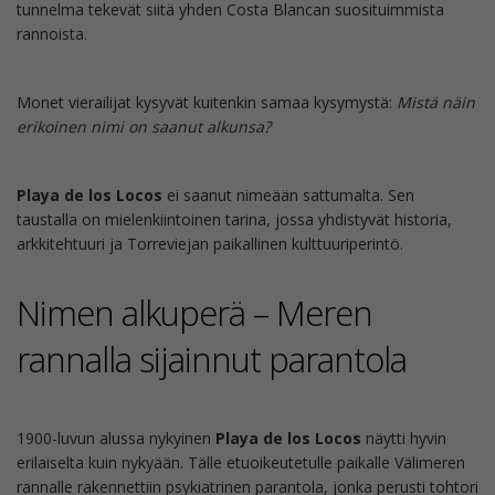
tunnelma tekevät siitä yhden Costa Blancan suosituimmista
rannoista.
Monet vierailijat kysyvät kuitenkin samaa kysymystä:
Mistä näin
erikoinen nimi on saanut alkunsa?
Playa de los Locos
ei saanut nimeään sattumalta. Sen
taustalla on mielenkiintoinen tarina, jossa yhdistyvät historia,
arkkitehtuuri ja Torreviejan paikallinen kulttuuriperintö.
Nimen alkuperä – Meren
rannalla sijainnut parantola
1900-luvun alussa nykyinen
Playa de los Locos
näytti hyvin
erilaiselta kuin nykyään. Tälle etuoikeutetulle paikalle Välimeren
rannalle rakennettiin psykiatrinen parantola, jonka perusti tohtori