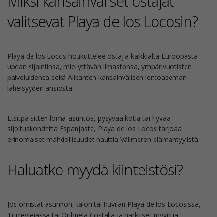
Miksi kansainväliset ostajat
valitsevat Playa de los Locosin?
Playa de los Locos houkuttelee ostajia kaikkialta Euroopasta
upean sijaintinsa, miellyttävän ilmastonsa, ympärivuotisten
palveluidensa sekä Alicanten kansainvälisen lentoaseman
läheisyyden ansiosta.
Etsitpä sitten loma-asuntoa, pysyvää kotia tai hyvää
sijoituskohdetta Espanjasta, Playa de los Locos tarjoaa
erinomaiset mahdollisuudet nauttia Välimeren elämäntyylistä.
Haluatko myydä kiinteistösi?
Jos omistat asunnon, talon tai huvilan Playa de los Locosissa,
Torreviejassa tai Orihuela Costalla ja harkitset myyntiä,