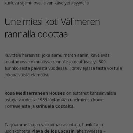
kuuluva sijainti ovat aivan kävelyetäisyydellä.
Unelmiesi koti Välimeren
rannalla odottaa
Kuvittele herääväsi joka aamu meren ääniin, käveleväsi
muutamassa minuutissa rannalle ja nauttivasi yli 300
aurinkoisesta päivästä vuodessa. Torreviejassa tästä voi tulla
jokapäiväistä elämääsi.
Rosa Mediterranean Houses
on auttanut kansainvälisiä
ostajia vuodesta 1989 löytämään unelmiensa kodin
Torreviejasta ja
Orihuela Costalta
.
Tarjoamme laajan valikoiman asuntoja, huviloita ja
uudiskohteita
Playa de los Locosin
läheisyydessä –