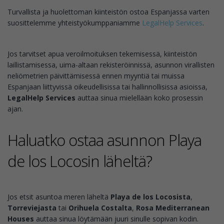
Turvallista ja huolettoman kiinteistön ostoa Espanjassa varten
suosittelemme yhteistyökumppaniamme
LegalHelp Services
.
Jos tarvitset apua veroilmoituksen tekemisessä, kiinteistön
laillistamisessa, uima-altaan rekisteröinnissä, asunnon virallisten
neliömetrien päivittämisessä ennen myyntiä tai muissa
Espanjaan liittyvissä oikeudellisissa tai hallinnollisissa asioissa,
LegalHelp Services
auttaa sinua mielellään koko prosessin
ajan.
Haluatko ostaa asunnon Playa
de los Locosin läheltä?
Jos etsit asuntoa meren läheltä
Playa de los Locosista
,
Torreviejasta
tai
Orihuela Costalta
,
Rosa Mediterranean
Houses
auttaa sinua löytämään juuri sinulle sopivan kodin.