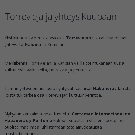
Torrevieja ja yhteys Kuubaan
Yksi kiinnostavimmista asioista
Torreviejan
historiassa on sen
yhteys
La Habana
ja Kuubaan.
Meriliikenne Torreviejan ja Karibian välillä toi mukanaan uusia
kulttuurisia vaikutteita, musiikkia ja perinteitä.
Tämän yhteyden ansiosta syntyivät kuuluisat
Habaneras
-laulut,
joista tuli tärkeä osa Torreviejan kulttuuriperintöä.
Nykyään kansainvälisesti tunnettu
Certamen Internacional de
Habaneras y Polifonía
kokoaa vuosittain yhteen kuoroja eri
puolilta maailmaa juhlistamaan tätä ainutlaatuista
musiikkiperinnettä.