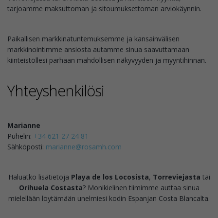
tarjoamme maksuttoman ja sitoumuksettoman arviokäynnin.
Paikallisen markkinatuntemuksemme ja kansainvälisen
markkinointimme ansiosta autamme sinua saavuttamaan
kiinteistöllesi parhaan mahdollisen näkyvyyden ja myyntihinnan.
Yhteyshenkilösi
Marianne
Puhelin:
+34 621 27 24 81
Sähköposti:
marianne@rosamh.com
Haluatko lisätietoja
Playa de los Locosista
,
Torreviejasta
tai
Orihuela Costasta
? Monikielinen tiimimme auttaa sinua
mielellään löytämään unelmiesi kodin Espanjan Costa Blancalta.