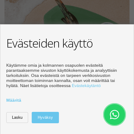
Evästeiden käyttö
Käytämme omia ja kolmannen osapuolen evästeitä
Playa del Cura
parantaaksemme sivuston käyttökokemusta ja analyyttisiin
tarkoituksiin. Osa evästeistä on tarpeen verkkosivuston
(Torrevieja) |
moitteettoman toiminnan kannalta, osan voit määrittää tai
hylätä. Näet lisätietoja osoitteessa
Evästekäytäntö
Merenranta-
Määritä
asunnot lähellä
Orihuela Costaa