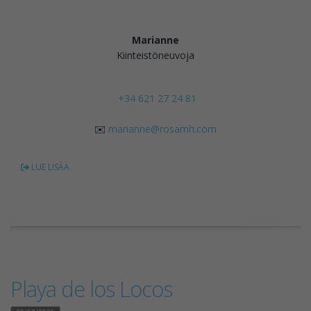
Marianne
Kiinteistöneuvoja
+34 621 27 24 81
✉️
marianne@rosamh.com
LUE LISÄÄ
Playa de los Locos