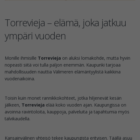
Torrevieja – elämä, joka jatkuu
ympäri vuoden
Monille ihmisille
Torrevieja
on aluksi lomakohde, mutta hyvin
nopeasti siitä voi tulla paljon enemmän. Kaupunki tarjoaa
mahdollisuuden nauttia Välimeren elämäntyylistä kaikkina
vuodenaikoina.
Toisin kuin monet rannikkokohteet, jotka hiljenevät kesän
jälkeen,
Torrevieja
elää koko vuoden ajan. Kaupungissa on
avoinna ravintoloita, kauppoja, palveluita ja tapahtumia myös
talvikaudella.
Kansainvälinen yhteisö tekee kaupungista erityisen. Täällä asuu