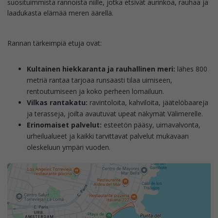
suosituimmista rannoista niille, jotka etsivät aurinkoa, rauhaa ja
laadukasta elämää meren äärellä.
Rannan tärkeimpiä etuja ovat:
Kultainen hiekkaranta ja rauhallinen meri:
lähes 800
metriä rantaa tarjoaa runsaasti tilaa uimiseen,
rentoutumiseen ja koko perheen lomailuun.
Vilkas rantakatu:
ravintoloita, kahviloita, jäätelöbaareja
ja terasseja, joilta avautuvat upeat näkymät Välimerelle.
Erinomaiset palvelut:
esteetön pääsy, uimavalvonta,
urheilualueet ja kaikki tarvittavat palvelut mukavaan
oleskeluun ympäri vuoden.