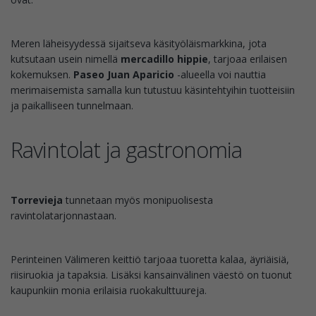
Meren läheisyydessä sijaitseva käsityöläismarkkina, jota
kutsutaan usein nimellä
mercadillo hippie
, tarjoaa erilaisen
kokemuksen.
Paseo Juan Aparicio
-alueella voi nauttia
merimaisemista samalla kun tutustuu käsintehtyihin tuotteisiin
ja paikalliseen tunnelmaan.
Ravintolat ja gastronomia
Torrevieja
tunnetaan myös monipuolisesta
ravintolatarjonnastaan.
Perinteinen Välimeren keittiö tarjoaa tuoretta kalaa, äyriäisiä,
riisiruokia ja tapaksia. Lisäksi kansainvälinen väestö on tuonut
kaupunkiin monia erilaisia ruokakulttuureja.