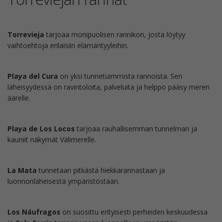
Torrevieja
tarjoaa monipuolisen rannikon, josta löytyy
vaihtoehtoja erilaisiin elämäntyyleihin.
Playa del Cura
on yksi tunnetuimmista rannoista. Sen
läheisyydessä on ravintoloita, palveluita ja helppo pääsy meren
äärelle.
Playa de Los Locos
tarjoaa rauhallisemman tunnelman ja
kauniit näkymät Välimerelle.
La Mata
tunnetaan pitkästä hiekkarannastaan ja
luonnonläheisestä ympäristöstään.
Los Náufragos
on suosittu erityisesti perheiden keskuudessa