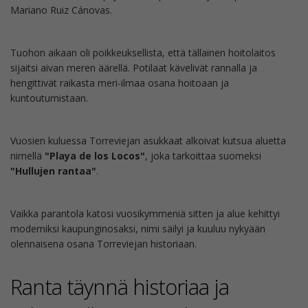
Mariano Ruiz Cánovas.
Tuohon aikaan oli poikkeuksellista, että tällainen hoitolaitos
sijaitsi aivan meren äärellä. Potilaat kävelivät rannalla ja
hengittivät raikasta meri-ilmaa osana hoitoaan ja
kuntoutumistaan.
Vuosien kuluessa Torreviejan asukkaat alkoivat kutsua aluetta
nimellä
"Playa de los Locos"
, joka tarkoittaa suomeksi
"Hullujen rantaa"
.
Vaikka parantola katosi vuosikymmeniä sitten ja alue kehittyi
moderniksi kaupunginosaksi, nimi säilyi ja kuuluu nykyään
olennaisena osana Torreviejan historiaan.
Ranta täynnä historiaa ja