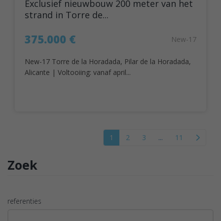
Exclusief nieuwbouw 200 meter van het
strand in Torre de...
375.000 €
New-17
New-17 Torre de la Horadada, Pilar de la Horadada,
Alicante | Voltooiing: vanaf april...
1
2
3
...
11
Zoek
referenties