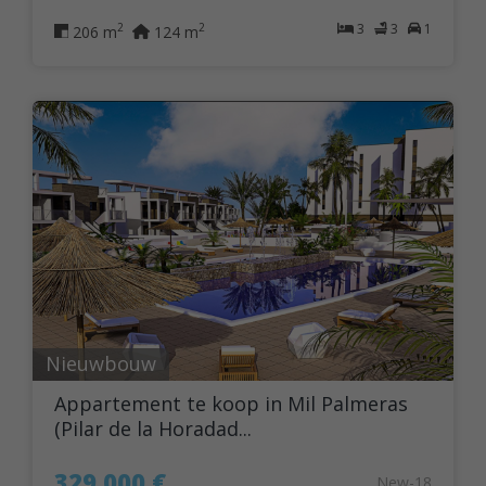
3
3
1
2
2
206 m
124 m
Nieuwbouw
Appartement te koop in Mil Palmeras
(Pilar de la Horadad...
329.000 €
New-18