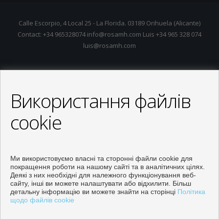
Calle Escorpio, 4 Local 25 - La Florida. 03189 Orihuela (Alicante)
Contact: +34 965328074 info@rosamh.com Luis +34 965 328 074
luis@rosamh.com
Використання файлів
cookie
Ми використовуємо власні та сторонні файли cookie для
покращення роботи на нашому сайті та в аналітичних цілях.
Деякі з них необхідні для належного функціонування веб-
сайту, інші ви можете налаштувати або відхилити. Більш
детальну інформацію ви можете знайти на сторінці
Політика
щодо файлів cookie
Properties for sale in Orihuela