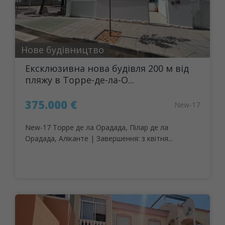
Нове будівництво
Ексклюзивна нова будівля 200 м від
пляжу в Торре-де-ла-О...
375.000 €
New-17
New-17 Торре де ла Орадада, Пілар де ла
Орадада, Аліканте | Завершення: з квітня...