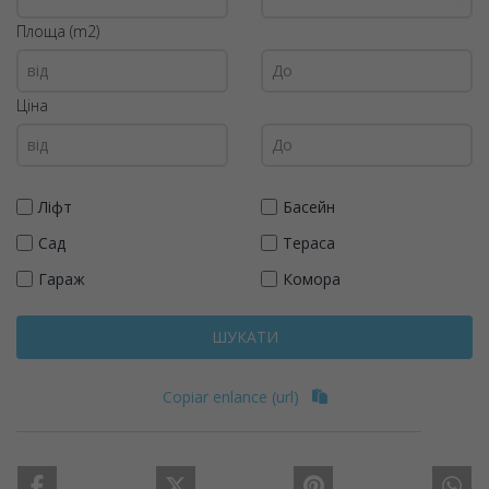
Площа (m2)
Ціна
Ліфт
Басейн
Сад
Тераса
Гараж
Комора
ШУКАТИ
Copiar enlance (url)