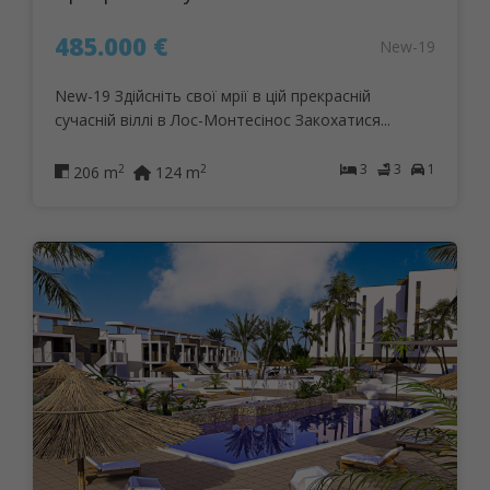
485.000 €
New-19
New-19 Здійсніть свої мрії в цій прекрасній
сучасній віллі в Лос-Монтесінос Закохатися...
3
3
1
2
2
206 m
124 m