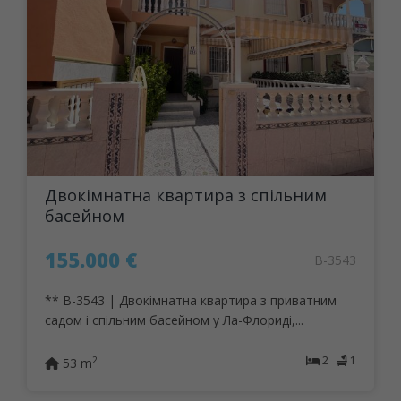
Двокімнатна квартира з спільним
басейном
155.000 €
B-3543
** B-3543 | Двокімнатна квартира з приватним
садом і спільним басейном у Ла-Флориді,...
2
1
2
53 m