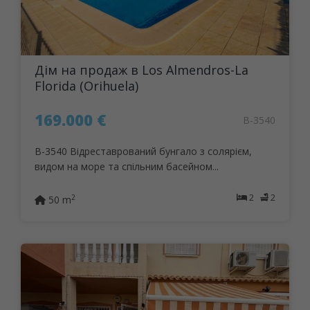
Дім на продаж в Los Almendros-La
Florida (Orihuela)
169.000 €
B-3540
B-3540 Відреставрований бунгало з солярієм,
видом на море та спільним басейном...
2
2
2
50 m