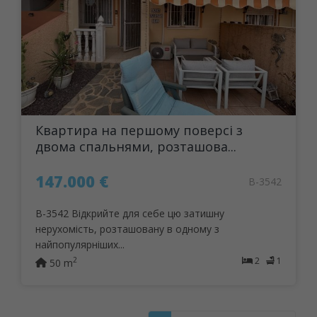
Квартира на першому поверсі з
двома спальнями, розташова...
147.000 €
B-3542
B-3542 Відкрийте для себе цю затишну
нерухомість, розташовану в одному з
найпопулярніших...
2
1
2
50 m