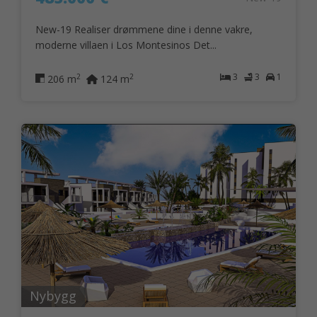
New-19 Realiser drømmene dine i denne vakre,
moderne villaen i Los Montesinos Det...
3
3
1
2
2
206 m
124 m
Nybygg