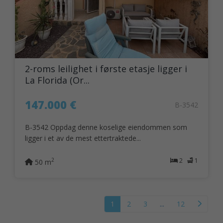
2-roms leilighet i første etasje ligger i
La Florida (Or...
147.000 €
B-3542
B-3542 Oppdag denne koselige eiendommen som
ligger i et av de mest ettertraktede...
2
1
2
50 m
1
2
3
...
12