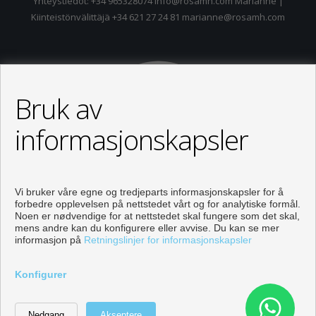
Yhteystiedot: +34 965328074 info@rosamh.com Marianne |
Kiinteistönvälittäjä +34 621 27 24 81 marianne@rosamh.com
Bruk av
informasjonskapsler
Vi bruker våre egne og tredjeparts informasjonskapsler for å
forbedre opplevelsen på nettstedet vårt og for analytiske formål.
Noen er nødvendige for at nettstedet skal fungere som det skal,
mens andre kan du konfigurere eller avvise. Du kan se mer
informasjon på
Retningslinjer for informasjonskapsler
Properties for sale in Orihuela
Konfigurer