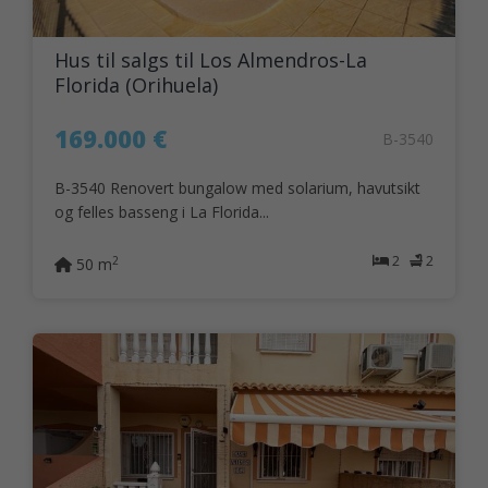
Hus til salgs til Los Almendros-La
Florida (Orihuela)
169.000 €
B-3540
B-3540 Renovert bungalow med solarium, havutsikt
og felles basseng i La Florida...
2
2
2
50 m