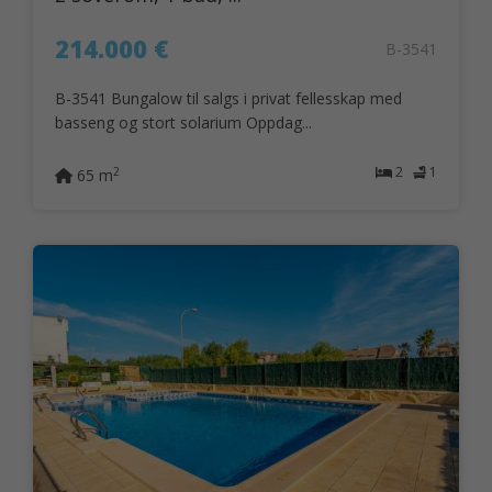
214.000 €
B-3541
B-3541 Bungalow til salgs i privat fellesskap med
basseng og stort solarium Oppdag...
2
1
2
65 m