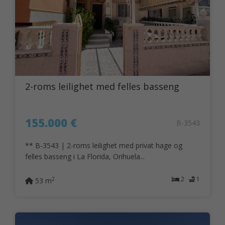
2-roms leilighet med felles basseng
155.000 €
B-3543
** B-3543 | 2-roms leilighet med privat hage og
felles basseng i La Florida, Orihuela...
2
1
2
53 m