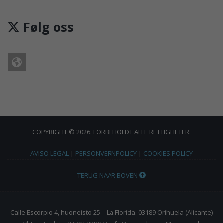
Følg oss
COPYRIGHT © 2026. FORBEHOLDT ALLE RETTIGHETER.
AVISO LEGAL
|
PERSONVERNPOLICY
|
COOKIES POLICY
TERUG NAAR BOVEN
Calle Escorpio 4, huoneisto 25 – La Florida. 03189 Orihuela (Alicante)