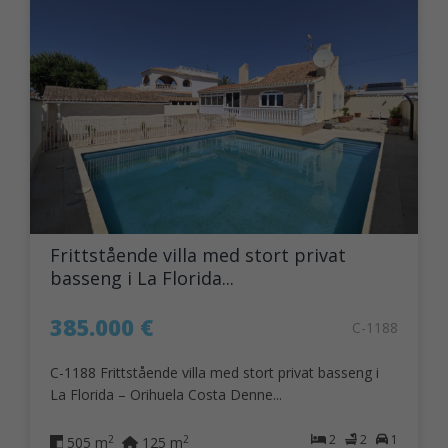
Frittstående villa med stort privat
basseng i La Florida...
385.000 €
C-1188
C-1188 Frittstående villa med stort privat basseng i
La Florida – Orihuela Costa Denne...
2
2
1
2
2
505 m
125 m