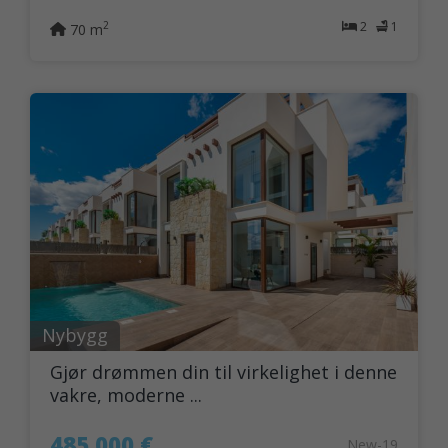
2
1
2
70 m
Nybygg
Gjør drømmen din til virkelighet i denne
vakre, moderne ...
485.000 €
New-19