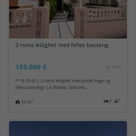
2-roms leilighet med felles basseng
155.000 €
B-3543
** B-3543 | 2-roms leilighet med privat hage og
felles basseng i La Florida, Orihuela...
2
1
2
53 m