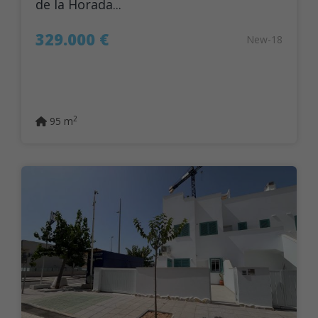
de la Horada...
329.000 €
New-18
2
95 m