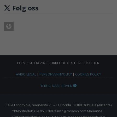
Følg oss
COPYRIGHT © 2026. FORBEHOLDT ALLE RETTIGHETER.
AVISO LEGAL
|
PERSONVERNPOLICY
|
COOKIES POLICY
TERUG NAAR BOVEN
Calle Escorpio 4, huoneisto 25 – La Florida. 03189 Orihuela (Alicante)
Yhteystiedot: +34 965328074 info@rosamh.com Marianne |
Kiinteistönvälittäjä +34 621 27 24 81 marianne@rosamh.com