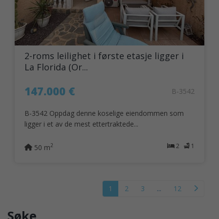
2-roms leilighet i første etasje ligger i
La Florida (Or...
147.000 €
B-3542
B-3542 Oppdag denne koselige eiendommen som
ligger i et av de mest ettertraktede...
2
1
2
50 m
1
2
3
...
12
Søke