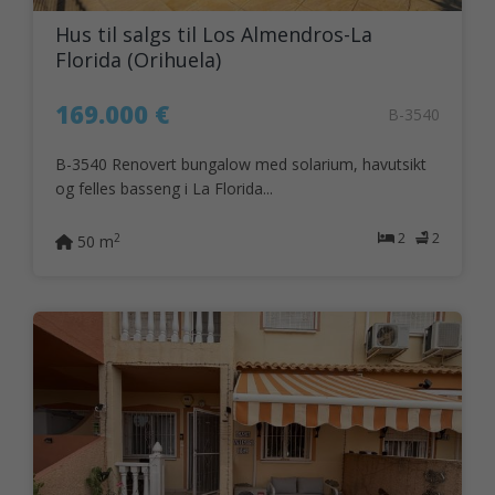
Hus til salgs til Los Almendros-La
Florida (Orihuela)
169.000 €
B-3540
B-3540 Renovert bungalow med solarium, havutsikt
og felles basseng i La Florida...
2
2
2
50 m