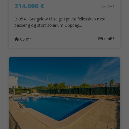
214.000 €
B-3541
B-3541 Bungalow til salgs i privat fellesskap med
basseng og stort solarium Oppdag...
2
1
2
65 m