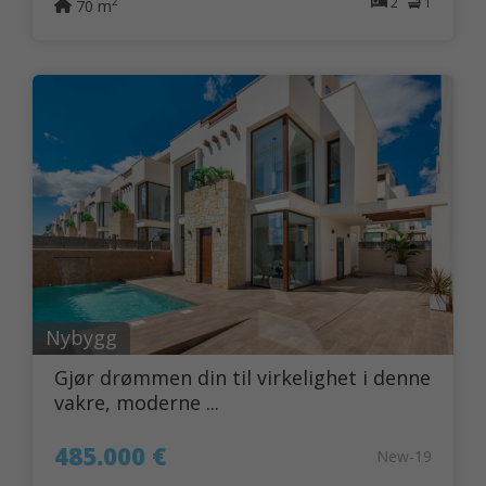
2
1
2
70 m
Nybygg
Gjør drømmen din til virkelighet i denne
vakre, moderne ...
485.000 €
New-19