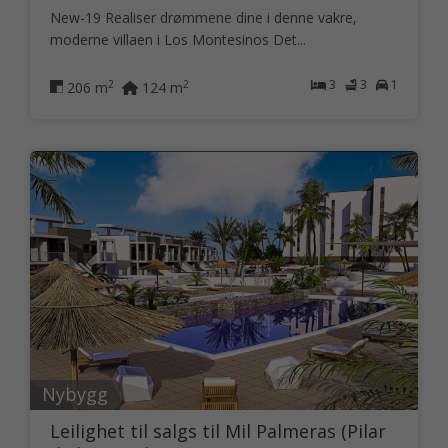
New-19 Realiser drømmene dine i denne vakre,
moderne villaen i Los Montesinos Det...
3
3
1
2
2
206 m
124 m
Nybygg
Leilighet til salgs til Mil Palmeras (Pilar