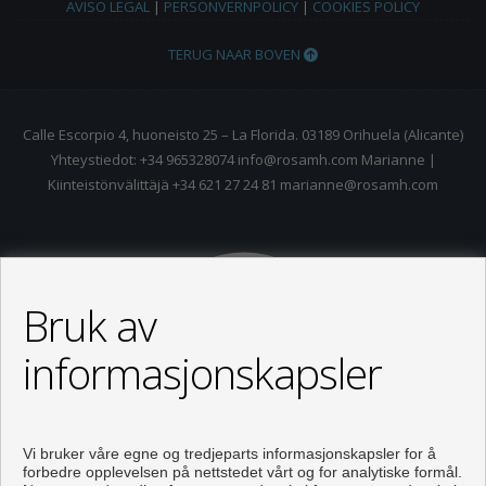
AVISO LEGAL
|
PERSONVERNPOLICY
|
COOKIES POLICY
TERUG NAAR BOVEN
Calle Escorpio 4, huoneisto 25 – La Florida. 03189 Orihuela (Alicante)
Yhteystiedot: +34 965328074 info@rosamh.com Marianne |
Kiinteistönvälittäjä +34 621 27 24 81 marianne@rosamh.com
Bruk av
informasjonskapsler
Vi bruker våre egne og tredjeparts informasjonskapsler for å
forbedre opplevelsen på nettstedet vårt og for analytiske formål.