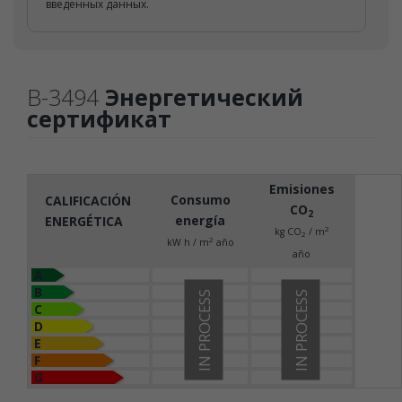
введенных данных.
B-3494
Энергетический
сертификат
Emisiones
Consumo
CALIFICACIÓN
CO
2
energía
ENERGÉTICA
2
kg CO
/ m
2
2
kW h / m
año
año
A
B
IN PROCESS
IN PROCESS
C
D
E
F
G