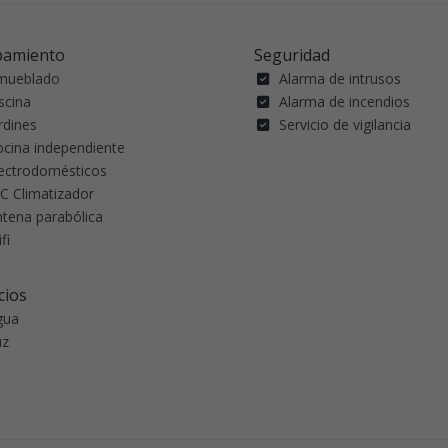
pamiento
Seguridad
mueblado
Alarma de intrusos
scina
Alarma de incendios
rdines
Servicio de vigilancia
ocina independiente
lectrodomésticos
C Climatizador
ntena parabólica
fi
cios
gua
uz