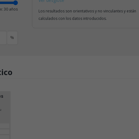
Ver desglose
x: 30 años
Los resultados son orientativos y no vinculantes y están
calculados con los datos introducidos.
%
tico
es
2