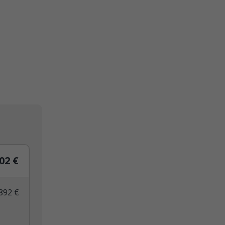
02 €
892 €