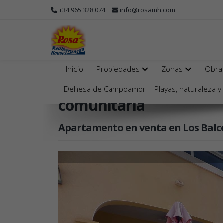
+34 965 328 074
info@rosamh.com
Inicio
Propiedades
Zonas
Obra
B-3530
Precioso aparta
Dehesa de Campoamor | Playas, naturaleza y e
comunitaria
Apartamento en venta en Los Balcone