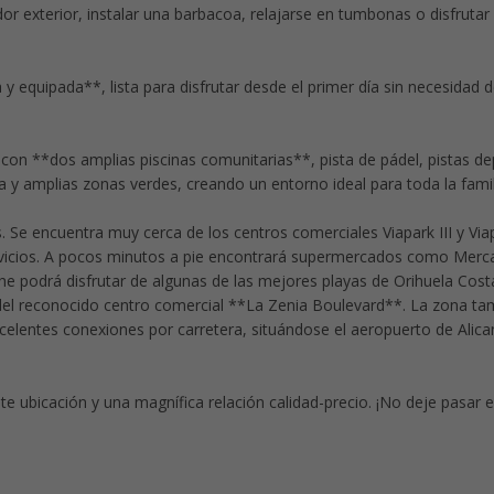
r exterior, instalar una barbacoa, relajarse en tumbonas o disfrutar
quipada**, lista para disfrutar desde el primer día sin necesidad de
on **dos amplias piscinas comunitarias**, pista de pádel, pistas de
ca y amplias zonas verdes, creando un entorno ideal para toda la famil
. Se encuentra muy cerca de los centros comerciales Viapark III y Via
servicios. A pocos minutos a pie encontrará supermercados como Mer
e podrá disfrutar de algunas de las mejores playas de Orihuela Cos
el reconocido centro comercial **La Zenia Boulevard**. La zona ta
celentes conexiones por carretera, situándose el aeropuerto de Alica
 ubicación y una magnífica relación calidad-precio. ¡No deje pasar 