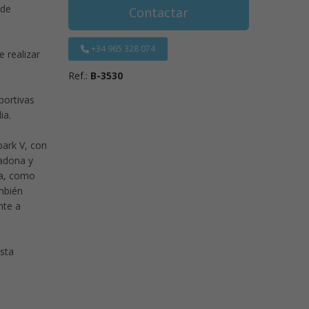
 de
Contactar
+34 965 328 074
 realizar
Ref.:
B-3530
portivas
ia.
park V, con
cadona y
ta, como
mbién
nte a
esta