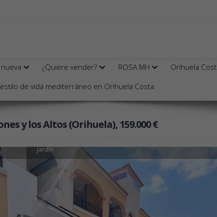
 nueva
¿Quiere vender?
ROSA MH
Orihuela Cos
mento reformado de 2 dormitori
stilo de vida mediterráneo en Orihuela Costa
s y los Altos (Orihuela), 159.000 €
Jardín