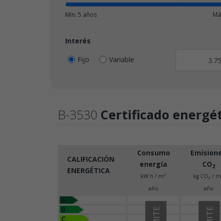
Mín: 5 años
Má
Interés
Fijo
Variable
B-3530
Certificado energé
Consumo
Emision
CALIFICACIÓN
energía
CO
2
ENERGÉTICA
2
kW h / m
kg CO
/ m
2
año
año
A
B
C