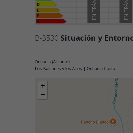
EN TRÁMITE
EN TRÁMITE
D
E
F
G
B-3530
Situación y Entorn
Orihuela (Alicante)
Los Balcones y los Altos | Orihuela Costa
+
−