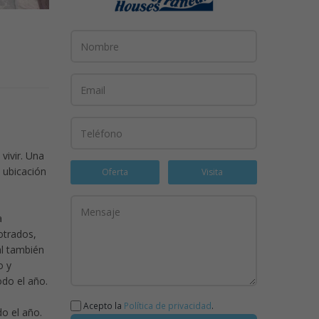
vivir. Una
a ubicación
Oferta
Visita
a
otrados,
l también
o y
odo el año.
Acepto la
Política de privacidad
.
do el año.