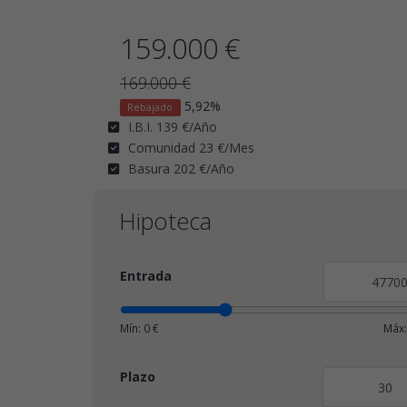
159.000 €
169.000 €
5,92%
Rebajado
I.B.I. 139 €/Año
Comunidad 23 €/Mes
Basura 202 €/Año
Hipoteca
Entrada
Mín: 0 €
Máx:
Plazo