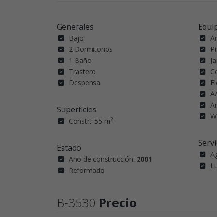
Generales
Equi
Bajo
A
2 Dormitorios
Pi
1 Baño
Ja
Trastero
C
Despensa
E
A/
A
Superficies
Wi
2
Constr.: 55 m
Servi
Estado
A
Año de construcción:
2001
L
Reformado
B-3530
Precio