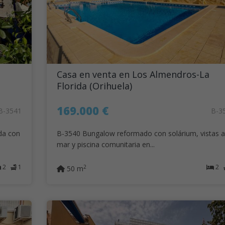
Casa en venta en Los Almendros-La
Florida (Orihuela)
169.000 €
B-3541
B-3
da con
B-3540 Bungalow reformado con solárium, vistas a
mar y piscina comunitaria en...
2
1
2
2
50 m