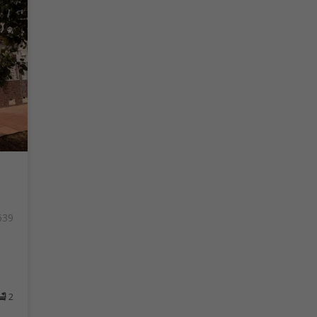
539
l
2