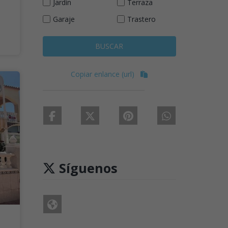
Jardín
Terraza
Garaje
Trastero
BUSCAR
Copiar enlance (url)
Síguenos