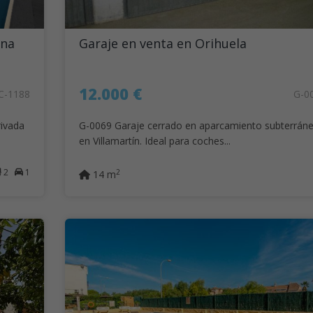
ina
Garaje en venta en Orihuela
12.000 €
C-1188
G-0
rivada
G-0069 Garaje cerrado en aparcamiento subterrán
en Villamartín. Ideal para coches...
2
1
2
14 m