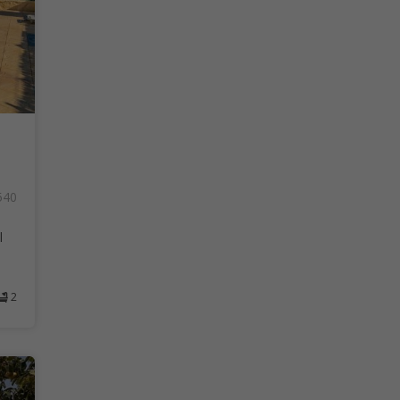
540
l
2