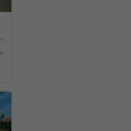
069
eo