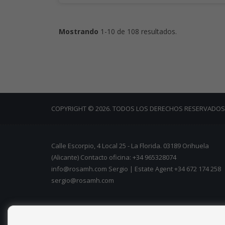
Mostrando
1-10 de 108 resultados.
COPYRIGHT © 2026. TODOS LOS DERECHOS RESERVADOS
Calle Escorpio, 4 Local 25 - La Florida. 03189 Orihuela
(Alicante) Contacto oficina: +34 965328074
info@rosamh.com Sergio | Estate Agent +34 672 174 258
sergio@rosamh.com