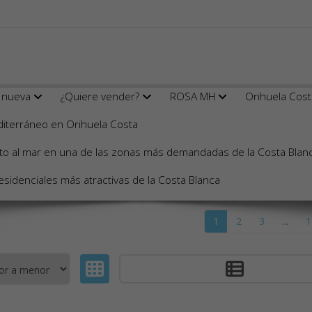
 nueva
¿Quiere vender?
ROSA MH
Orihuela Cos
osta. Resultados de tu búsqueda
mediterráneo en Orihuela Costa
unto al mar en una de las zonas más demandadas de la Costa Blan
esidenciales más atractivas de la Costa Blanca
1
2
3
...
1