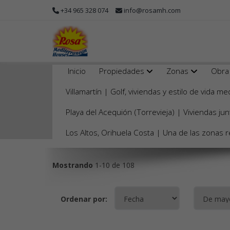
+34 965 328 074
info@rosamh.com
Inicio
Propiedades
Zonas
Obra
Propiedades en Orihuela C
Villamartín | Golf, viviendas y estilo de vida 
Playa del Acequión (Torrevieja) | Viviendas j
Venta
Los Altos, Orihuela Costa | Una de las zonas r
Mostrando
1-10 de 108
Ordenar por: