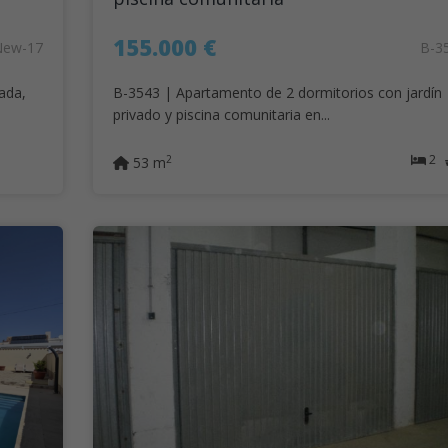
155.000 €
New-17
B-3
ada,
B-3543 | Apartamento de 2 dormitorios con jardín
privado y piscina comunitaria en...
2
2
53 m