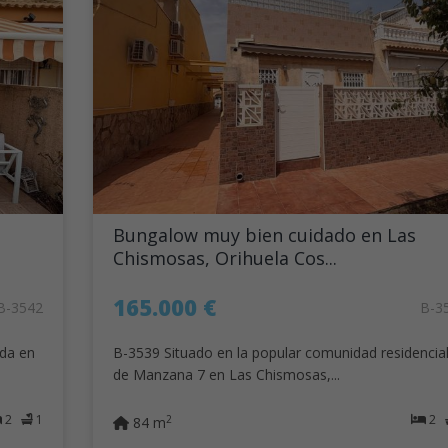
Bungalow muy bien cuidado en Las
Chismosas, Orihuela Cos...
165.000 €
B-3542
B-3
ada en
B-3539 Situado en la popular comunidad residencia
de Manzana 7 en Las Chismosas,...
2
1
2
2
84 m