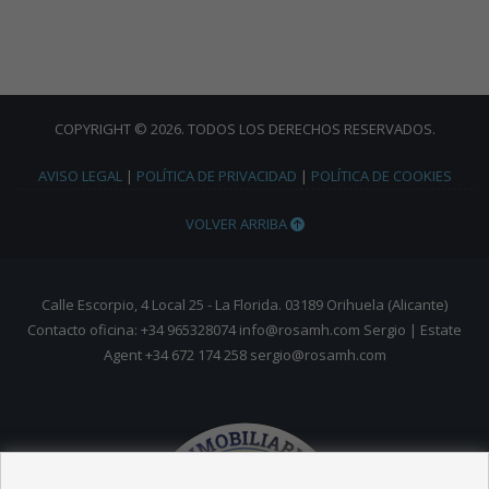
COPYRIGHT © 2026. TODOS LOS DERECHOS RESERVADOS.
AVISO LEGAL
|
POLÍTICA DE PRIVACIDAD
|
POLÍTICA DE COOKIES
VOLVER ARRIBA
Calle Escorpio, 4 Local 25 - La Florida. 03189 Orihuela (Alicante)
Contacto oficina: +34 965328074 info@rosamh.com Sergio | Estate
Agent +34 672 174 258 sergio@rosamh.com