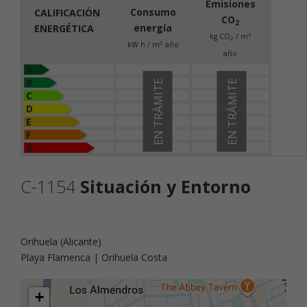
Emisiones
Consumo
CALIFICACIÓN
CO
2
energía
ENERGÉTICA
2
kg CO
/ m
2
2
kW h / m
año
año
A
B
EN TRÁMITE
EN TRÁMITE
C
D
E
F
G
C-1154
Situación y Entorno
Orihuela (Alicante)
Playa Flamenca | Orihuela Costa
+