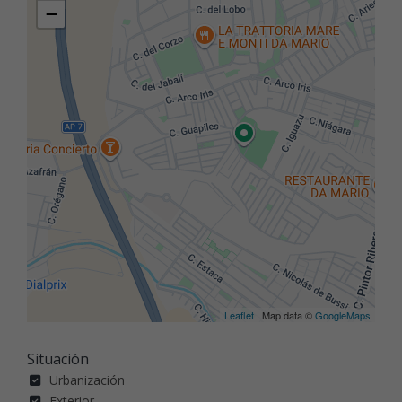
−
Leaflet
| Map data ©
GoogleMaps
Situación
Urbanización
Exterior