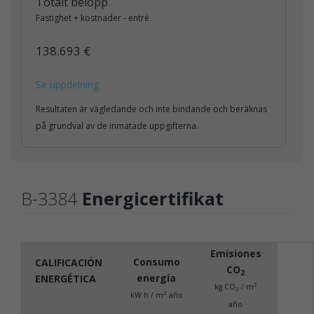
Totalt belopp
Fastighet + kostnader - entré
138.693 €
Se uppdelning
Resultaten är vägledande och inte bindande och beräknas
på grundval av de inmatade uppgifterna.
B-3384
Energicertifikat
Emisiones
Consumo
CALIFICACIÓN
CO
2
energía
ENERGÉTICA
2
kg CO
/ m
2
2
kW h / m
año
año