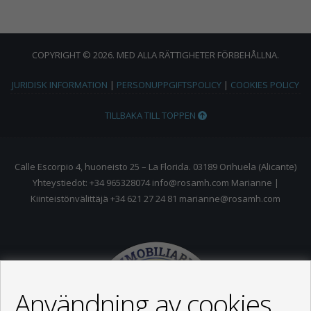
COPYRIGHT © 2026. MED ALLA RÄTTIGHETER FÖRBEHÅLLNA.
JURIDISK INFORMATION
|
PERSONUPPGIFTSPOLICY
|
COOKIES POLICY
TILLBAKA TILL TOPPEN
Calle Escorpio 4, huoneisto 25 – La Florida. 03189 Orihuela (Alicante)
Yhteystiedot: +34 965328074 info@rosamh.com Marianne |
Kiinteistönvälittäjä +34 621 27 24 81 marianne@rosamh.com
Användning av cookies