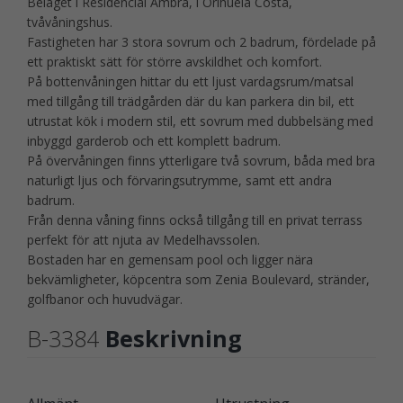
Beläget i Residencial Ambra, i Orihuela Costa,
tvåvåningshus.
Fastigheten har 3 stora sovrum och 2 badrum, fördelade på
ett praktiskt sätt för större avskildhet och komfort.
På bottenvåningen hittar du ett ljust vardagsrum/matsal
med tillgång till trädgården där du kan parkera din bil, ett
utrustat kök i modern stil, ett sovrum med dubbelsäng med
inbyggd garderob och ett komplett badrum.
På övervåningen finns ytterligare två sovrum, båda med bra
naturligt ljus och förvaringsutrymme, samt ett andra
badrum.
Från denna våning finns också tillgång till en privat terrass
perfekt för att njuta av Medelhavssolen.
Bostaden har en gemensam pool och ligger nära
bekvämligheter, köpcentra som Zenia Boulevard, stränder,
golfbanor och huvudvägar.
B-3384
Beskrivning