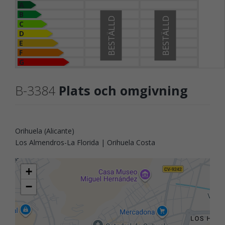
A
B
BESTÄLLD
BESTÄLLD
C
D
E
F
G
B-3384
Plats och omgivning
Orihuela (Alicante)
Los Almendros-La Florida | Orihuela Costa
+
−