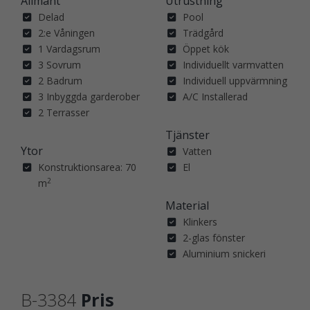
Allmänt
Utrustning
Delad
Pool
2:e Våningen
Trädgård
1 Vardagsrum
Öppet kök
3 Sovrum
Individuellt varmvatten
2 Badrum
Individuell uppvärmning
3 Inbyggda garderober
A/C Installerad
2 Terrasser
Tjänster
Ytor
Vatten
Konstruktionsarea: 70
El
2
m
Material
Klinkers
2-glas fönster
Aluminium snickeri
B-3384
Pris