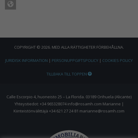
COPYRIGHT © 2026. MED ALLA RÄTTIGHETER FÖRBEHÅLLNA.
JURIDISK INFORMATION
|
PERSONUPPGIFTSPOLICY
|
COOKIES POLICY
TILLBAKA TILL TOPPEN
Calle Escorpio 4, huoneisto 25 – La Florida. 03189 Orihuela (Alicante)
Yhteystiedot: +34 965328074 info@rosamh.com Marianne |
Kiinteistönvälittäjä +34 621 27 24 81 marianne@rosamh.com