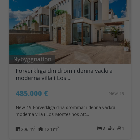
Nybyggnation
Förverkliga din dröm i denna vackra
moderna villa i Los ...
485.000 €
New-19
New-19 Förverkliga dina drömmar i denna vackra
moderna villa i Los Montesinos Att...
3
3
1
2
2
206 m
124 m