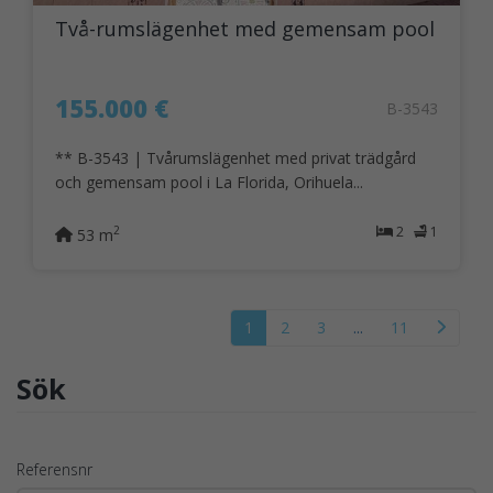
Två-rumslägenhet med gemensam pool
155.000 €
B-3543
** B-3543 | Tvårumslägenhet med privat trädgård
och gemensam pool i La Florida, Orihuela...
2
1
2
53 m
1
2
3
...
11
Sök
Referensnr