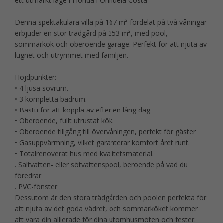
ett utmärkt läge i Florida i Orihuela Costa
Denna spektakulära villa på 167 m² fördelat på två våningar
erbjuder en stor trädgård på 353 m², med pool,
sommarkök och oberoende garage. Perfekt för att njuta av
lugnet och utrymmet med familjen.
Höjdpunkter:
• 4 ljusa sovrum.
• 3 kompletta badrum.
• Bastu för att koppla av efter en lång dag.
• Oberoende, fullt utrustat kök.
• Oberoende tillgång till övervåningen, perfekt för gäster
• Gasuppvärmning, vilket garanterar komfort året runt.
• Totalrenoverat hus med kvalitetsmaterial.
. Saltvatten- eller sötvattenspool, beroende på vad du
föredrar
. PVC-fönster
Dessutom är den stora trädgården och poolen perfekta för
att njuta av det goda vädret, och sommarköket kommer
att vara din allierade för dina utomhusmöten och fester.