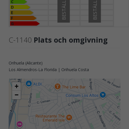
BESTÄLLD
BESTÄLLD
C
D
E
F
G
C-1140
Plats och omgivning
Orihuela (Alicante)
Los Almendros-La Florida | Orihuela Costa
+
−