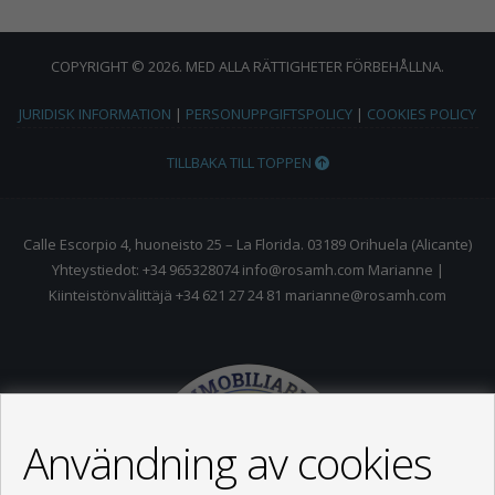
COPYRIGHT © 2026. MED ALLA RÄTTIGHETER FÖRBEHÅLLNA.
JURIDISK INFORMATION
|
PERSONUPPGIFTSPOLICY
|
COOKIES POLICY
TILLBAKA TILL TOPPEN
Calle Escorpio 4, huoneisto 25 – La Florida. 03189 Orihuela (Alicante)
Yhteystiedot: +34 965328074 info@rosamh.com Marianne |
Kiinteistönvälittäjä +34 621 27 24 81 marianne@rosamh.com
Användning av cookies