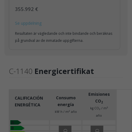
355.992 €
Se uppdelning
Resultaten är vägledande och inte bindande och beräknas
på grundval av de inmatade uppgifterna.
C-1140
Energicertifikat
Emisiones
Consumo
CALIFICACIÓN
CO
2
energía
ENERGÉTICA
2
kg CO
/ m
2
2
kW h / m
año
año
A
B