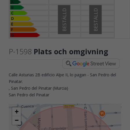
A
B
BESTÄLLD
BESTÄLLD
C
D
E
F
G
P-1598
Plats och omgivning
Calle Asturias 2B edificio Alpe II, lo pagan - San Pedro del
Pinatar.
, San Pedro del Pinatar (Murcia)
San Pedro del Pinatar
+
−