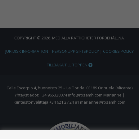
COPYRIGHT © 2026. MED ALLA RÄTTIGHETER FÖRBEHÅLLNA.
JURIDISK INFORMATION
|
PERSONUPPGIFTSPOLICY
|
COOKIES POLICY
TILLBAKA TILL TOPPEN
Calle Escorpio 4, huoneisto 25 – La Florida. 03189 Orihuela (Alicante)
Yhteystiedot: +34 965328074 info@rosamh.com Marianne |
Kiinteistönvälittäjä +34 621 27 24 81 marianne@rosamh.com