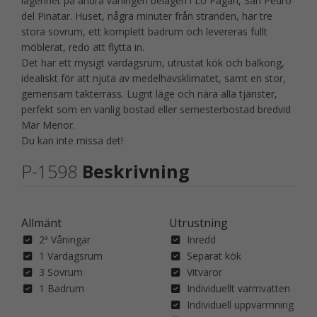
lägenhet på andra våningen belägen i Lo Pagán, San Pedro
del Pinatar. Huset, några minuter från stranden, har tre
stora sovrum, ett komplett badrum och levereras fullt
möblerat, redo att flytta in.
Det har ett mysigt vardagsrum, utrustat kök och balkong,
idealiskt för att njuta av medelhavsklimatet, samt en stor,
gemensam takterrass. Lugnt läge och nära alla tjänster,
perfekt som en vanlig bostad eller semesterbostad bredvid
Mar Menor.
Du kan inte missa det!
P-1598
Beskrivning
Allmänt
Utrustning
2ª Våningar
Inredd
1 Vardagsrum
Separat kök
3 Sovrum
Vitvaror
1 Badrum
Individuellt varmvatten
Individuell uppvärmning