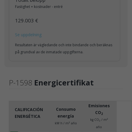
Totalt belopp
Fastighet + kostnader - entré
129.003 €
Se uppdelning
Resultaten är vägledande och inte bindande och beräknas
på grundval av de inmatade uppgifterna.
P-1598
Energicertifikat
Emisiones
Consumo
CALIFICACIÓN
CO
2
energía
ENERGÉTICA
2
kg CO
/ m
2
2
kW h / m
año
año