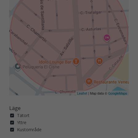
Leaflet
| Map data ©
GoogleMaps
Läge
Tätort
Yttre
Kustområde