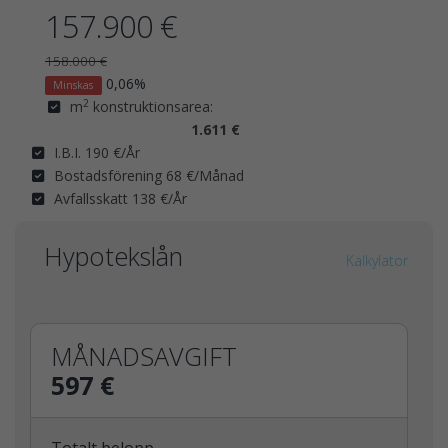
157.900 €
158.000 €
0,06%
Minskas
2
m
konstruktionsarea:
1.611 €
I.B.I. 190 €/År
Bostadsförening 68 €/Månad
Avfallsskatt 138 €/År
Hypotekslån
Kalkylator
MÅNADSAVGIFT
597 €