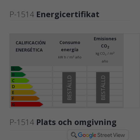
P-1514
Energicertifikat
Emisiones
Consumo
CALIFICACIÓN
CO
2
energía
ENERGÉTICA
2
kg CO
/ m
2
2
kW h / m
año
año
A
B
BESTÄLLD
BESTÄLLD
C
D
E
F
G
P-1514
Plats och omgivning