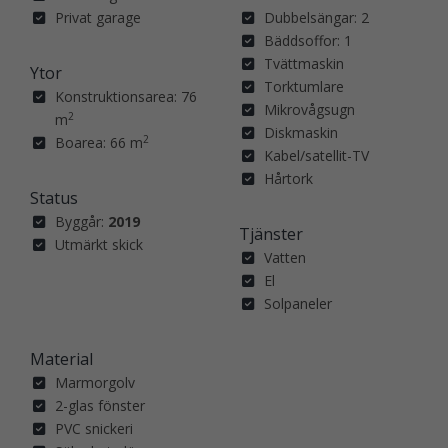
Privat garage
Dubbelsängar: 2
Bäddsoffor: 1
Tvättmaskin
Ytor
Torktumlare
Konstruktionsarea: 76
Mikrovågsugn
2
m
Diskmaskin
2
Boarea: 66 m
Kabel/satellit-TV
Hårtork
Status
Byggår:
2019
Tjänster
Utmärkt skick
Vatten
El
Solpaneler
Material
Marmorgolv
2-glas fönster
PVC snickeri