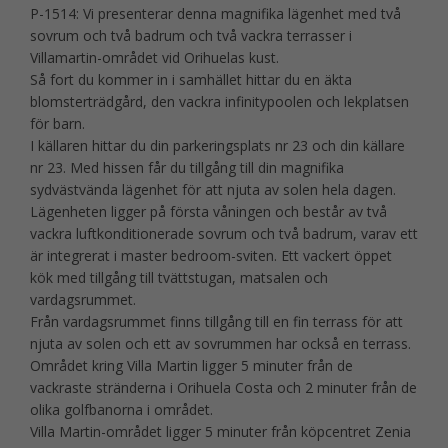
P-1514: Vi presenterar denna magnifika lägenhet med två
sovrum och två badrum och två vackra terrasser i
Villamartin-området vid Orihuelas kust.
Så fort du kommer in i samhället hittar du en äkta
blomsterträdgård, den vackra infinitypoolen och lekplatsen
för barn.
I källaren hittar du din parkeringsplats nr 23 och din källare
nr 23. Med hissen får du tillgång till din magnifika
sydvästvända lägenhet för att njuta av solen hela dagen.
Lägenheten ligger på första våningen och består av två
vackra luftkonditionerade sovrum och två badrum, varav ett
är integrerat i master bedroom-sviten. Ett vackert öppet
kök med tillgång till tvättstugan, matsalen och
vardagsrummet.
Från vardagsrummet finns tillgång till en fin terrass för att
njuta av solen och ett av sovrummen har också en terrass.
Området kring Villa Martin ligger 5 minuter från de
vackraste stränderna i Orihuela Costa och 2 minuter från de
olika golfbanorna i området.
Villa Martin-området ligger 5 minuter från köpcentret Zenia