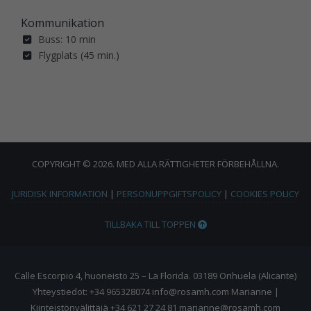
Kommunikation
Buss: 10 min
Flygplats (45 min.)
COPYRIGHT © 2026. MED ALLA RÄTTIGHETER FÖRBEHÅLLNA.
JURIDISK INFORMATION
|
PERSONUPPGIFTSPOLICY
|
COOKIES POLICY
TILLBAKA TILL TOPPEN
Calle Escorpio 4, huoneisto 25 – La Florida. 03189 Orihuela (Alicante)
Yhteystiedot: +34 965328074 info@rosamh.com Marianne |
Kiinteistönvälittäjä +34 621 27 24 81 marianne@rosamh.com