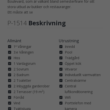
Boulevard, som är välkänt bland semesterfirare för sitt
stora utbud av butiker och restauranger.
Ett måste att se
P-1514
Beskrivning
Allmänt
Utrustning
1ª Våningar
Inredd
3:e Våningen
Pool
Hiss
Trädgård
1 Vardagsrum
Öppet kök
2 Sovrum
Vitvaror
2 Badrum
Individuellt varmvatten
2 Toaletter
Centralvärme
2 Inbyggda garderober
Central
2
2 Terrasser (19 m
)
luftkonditionering
Förråd
Wifi
Vind
Porttelefon med
Tvättstuga
kamera